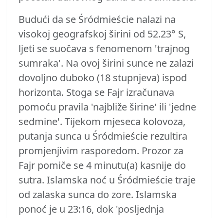
Budući da se Śródmieście nalazi na
visokoj geografskoj širini od 52.23° S,
ljeti se suočava s fenomenom 'trajnog
sumraka'. Na ovoj širini sunce ne zalazi
dovoljno duboko (18 stupnjeva) ispod
horizonta. Stoga se Fajr izračunava
pomoću pravila 'najbliže širine' ili 'jedne
sedmine'. Tijekom mjeseca kolovoza,
putanja sunca u Śródmieście rezultira
promjenjivim rasporedom. Prozor za
Fajr pomiče se 4 minutu(a) kasnije do
sutra. Islamska noć u Śródmieście traje
od zalaska sunca do zore. Islamska
ponoć je u 23:16, dok 'posljednja