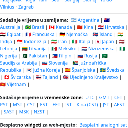
Vilnius
·
Zagreb
Sadašnje vrijeme u zemljama:
🇦🇷 Argentina
|
🇦🇺
Australija
|
🇧🇷 Brazil
|
🇨🇦 Kanada
|
🇨🇳 Kina
|
🇭🇷 Hrvatska
|
🇪🇬 Egipat
|
🇫🇷 Francuska
|
🇩🇪 Njemačka
|
🇮🇸 Island
|
🇮🇳
Indija
|
🇮🇩 Indonezija
|
🇮🇷 Iran
|
🇮🇹 Italija
|
🇯🇵 Japan
|
🇱🇻
Letonija
|
🇱🇹 Litvanija
|
🇲🇽 Meksiko
|
🇳🇱 Nizozemska
|
🇳🇬
Nigerija
|
🇵🇰 Pakistan
|
🇵🇭 Filipini
|
🇷🇺 Rusija
|
🇸🇦
Saudijska Arabija
|
🇸🇮 Slovenija
|
🇿🇦 Južnoafrička
Republika
|
🇰🇷 Južna Koreja
|
🇪🇸 Španjolska
|
🇸🇪 Švedska
|
🇨🇭 Švicarska
|
🇹🇭 Tajland
|
🇬🇧 Ujedinjeno Kraljevstvo
|
🇻🇳 Vijetnam
|
Sadašnje vrijeme u
vremenske zone
:
UTC
|
GMT
|
CET
|
PST
|
MST
|
CST
|
EST
|
EET
|
IST
|
Kina (CST)
|
JST
|
AEST
|
SAST
|
MSK
|
NZST
|
Besplatno
widgeti
za web-mjesto:
Besplatni analogni sat