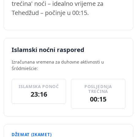
trećina' noći – idealno vrijeme za
Tehedžud – počinje u 00:15.
Islamski noćni raspored
Izračunana vremena za duhovne aktivnosti u
Śródmieście:
ISLAMSKA PONOĆ
POSLJEDNJA
TREĆINA
23:16
00:15
DŽEMAT (IKAMET)