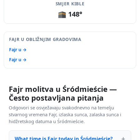
SMJER KIBLE
🕋 148°
FAJR U OBLIŽNJIM GRADOVIMA
Fajr u →
Fajr u →
Fajr molitva u Śródmieście —
Često postavljana pitanja
Odgovori se osvježavaju svakodnevno na temelju
stvarnog vremena Fajr, izlaska sunca, zalaska sunca i
hidžretskog datuma u Śródmieście.
What time is Fajr today in Śródmieście?