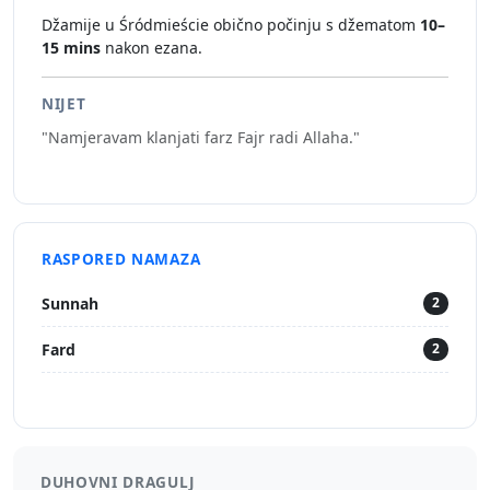
Džamije u Śródmieście obično počinju s džematom
10–
15 mins
nakon ezana.
NIJET
"Namjeravam klanjati farz Fajr radi Allaha."
RASPORED NAMAZA
Sunnah
2
Fard
2
DUHOVNI DRAGULJ