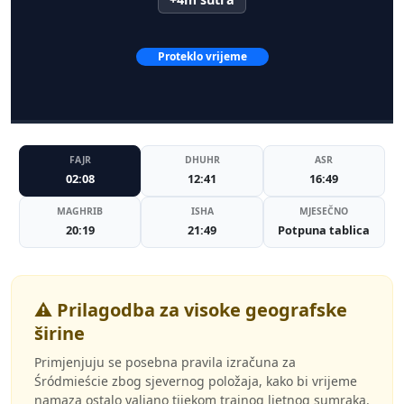
Proteklo vrijeme
FAJR
DHUHR
ASR
02:08
12:41
16:49
MAGHRIB
ISHA
MJESEČNO
20:19
21:49
Potpuna tablica
⚠️ Prilagodba za visoke geografske
širine
Primjenjuju se posebna pravila izračuna za
Śródmieście zbog sjevernog položaja, kako bi vrijeme
namaza ostalo valjano tijekom trajnog ljetnog sumraka.