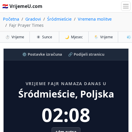
🇭🇷 VrijemeU.com
Početna
Gradovi
Śródmieście
Vremena molitve
Fajr Prayer Times
⏱️
Vrijeme
☀️
Sunce
🌙
Mjesec
🌦️
Vrijeme
💨
⚙️ Postavke izračuna
🔗 Podijeli stranicu
VRIJEME FAJR NAMAZA DANAS U
Śródmieście, Poljska
02:08
+4m sutra