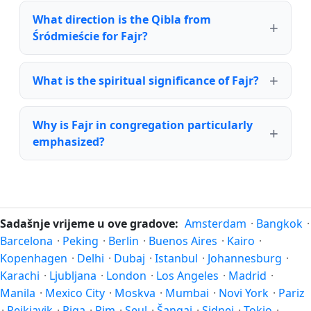
What direction is the Qibla from
Śródmieście for Fajr?
What is the spiritual significance of Fajr?
Why is Fajr in congregation particularly
emphasized?
Sadašnje vrijeme u ove gradove:
Amsterdam
·
Bangkok
·
Barcelona
·
Peking
·
Berlin
·
Buenos Aires
·
Kairo
·
Kopenhagen
·
Delhi
·
Dubaj
·
Istanbul
·
Johannesburg
·
Karachi
·
Ljubljana
·
London
·
Los Angeles
·
Madrid
·
Manila
·
Mexico City
·
Moskva
·
Mumbai
·
Novi York
·
Pariz
·
Rejkjavik
·
Riga
·
Rim
·
Seul
·
Šangaj
·
Sidnej
·
Tokio
·