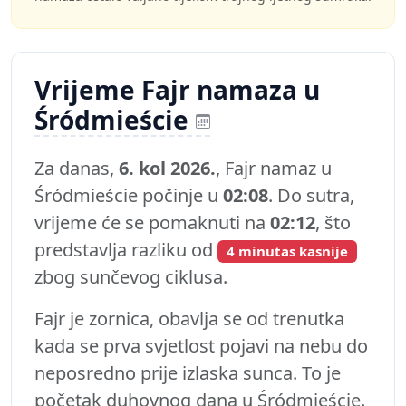
Vrijeme Fajr namaza u
Śródmieście
Za danas,
6. kol 2026.
, Fajr namaz u
Śródmieście počinje u
02:08
. Do sutra,
vrijeme će se pomaknuti na
02:12
, što
predstavlja razliku od
4 minutas kasnije
zbog sunčevog ciklusa.
Fajr je zornica, obavlja se od trenutka
kada se prva svjetlost pojavi na nebu do
neposredno prije izlaska sunca. To je
početak duhovnog dana u Śródmieście.