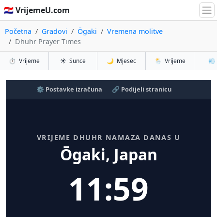
🇭🇷 VrijemeU.com
Početna
Gradovi
Ōgaki
Vremena molitve
Dhuhr Prayer Times
⏱️
Vrijeme
☀️
Sunce
🌙
Mjesec
🌦️
Vrijeme
💨
⚙️ Postavke izračuna
🔗 Podijeli stranicu
VRIJEME DHUHR NAMAZA DANAS U
Ōgaki, Japan
11:59