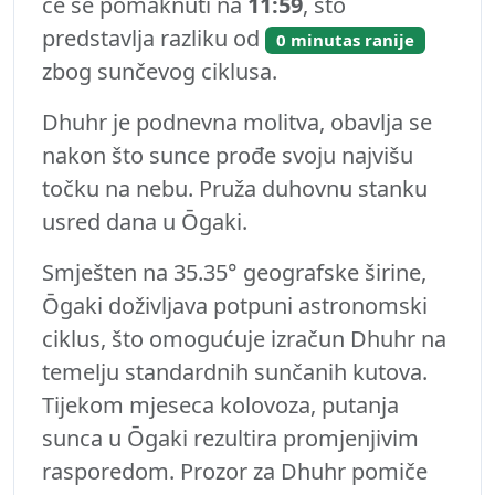
će se pomaknuti na
11:59
, što
predstavlja razliku od
0 minutas ranije
zbog sunčevog ciklusa.
Dhuhr je podnevna molitva, obavlja se
nakon što sunce prođe svoju najvišu
točku na nebu. Pruža duhovnu stanku
usred dana u Ōgaki.
Smješten na 35.35° geografske širine,
Ōgaki doživljava potpuni astronomski
ciklus, što omogućuje izračun Dhuhr na
temelju standardnih sunčanih kutova.
Tijekom mjeseca kolovoza, putanja
sunca u Ōgaki rezultira promjenjivim
rasporedom. Prozor za Dhuhr pomiče