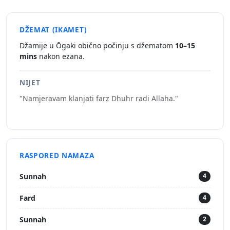
DŽEMAT (IKAMET)
Džamije u Ōgaki obično počinju s džematom
10–15
mins
nakon ezana.
NIJET
"Namjeravam klanjati farz Dhuhr radi Allaha."
RASPORED NAMAZA
Sunnah
4
Fard
4
Sunnah
2