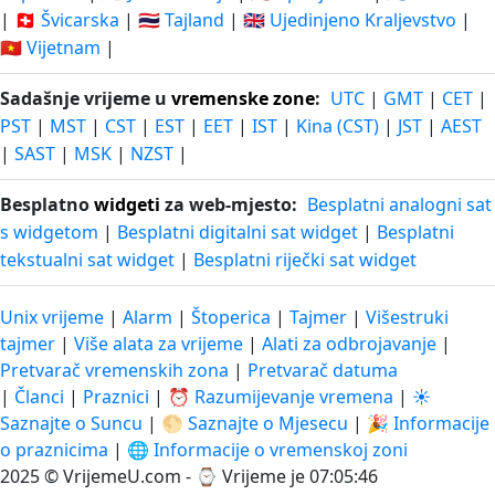
|
🇨🇭 Švicarska
|
🇹🇭 Tajland
|
🇬🇧 Ujedinjeno Kraljevstvo
|
🇻🇳 Vijetnam
|
Sadašnje vrijeme u
vremenske zone
:
UTC
|
GMT
|
CET
|
PST
|
MST
|
CST
|
EST
|
EET
|
IST
|
Kina (CST)
|
JST
|
AEST
|
SAST
|
MSK
|
NZST
|
Besplatno
widgeti
za web-mjesto:
Besplatni analogni sat
s widgetom
|
Besplatni digitalni sat widget
|
Besplatni
tekstualni sat widget
|
Besplatni riječki sat widget
Unix vrijeme
|
Alarm
|
Štoperica
|
Tajmer
|
Višestruki
tajmer
|
Više alata za vrijeme
|
Alati za odbrojavanje
|
Pretvarač vremenskih zona
|
Pretvarač datuma
|
Članci
|
Praznici
|
⏰ Razumijevanje vremena
|
☀️
Saznajte o Suncu
|
🌕 Saznajte o Mjesecu
|
🎉 Informacije
o praznicima
|
🌐 Informacije o vremenskoj zoni
2025 © VrijemeU.com - ⌚
Vrijeme je 07:05:46