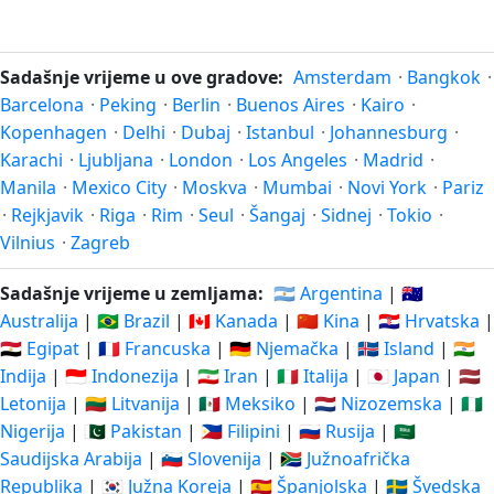
Sadašnje vrijeme u ove gradove:
Amsterdam
·
Bangkok
·
Barcelona
·
Peking
·
Berlin
·
Buenos Aires
·
Kairo
·
Kopenhagen
·
Delhi
·
Dubaj
·
Istanbul
·
Johannesburg
·
Karachi
·
Ljubljana
·
London
·
Los Angeles
·
Madrid
·
Manila
·
Mexico City
·
Moskva
·
Mumbai
·
Novi York
·
Pariz
·
Rejkjavik
·
Riga
·
Rim
·
Seul
·
Šangaj
·
Sidnej
·
Tokio
·
Vilnius
·
Zagreb
Sadašnje vrijeme u zemljama:
🇦🇷 Argentina
|
🇦🇺
Australija
|
🇧🇷 Brazil
|
🇨🇦 Kanada
|
🇨🇳 Kina
|
🇭🇷 Hrvatska
|
🇪🇬 Egipat
|
🇫🇷 Francuska
|
🇩🇪 Njemačka
|
🇮🇸 Island
|
🇮🇳
Indija
|
🇮🇩 Indonezija
|
🇮🇷 Iran
|
🇮🇹 Italija
|
🇯🇵 Japan
|
🇱🇻
Letonija
|
🇱🇹 Litvanija
|
🇲🇽 Meksiko
|
🇳🇱 Nizozemska
|
🇳🇬
Nigerija
|
🇵🇰 Pakistan
|
🇵🇭 Filipini
|
🇷🇺 Rusija
|
🇸🇦
Saudijska Arabija
|
🇸🇮 Slovenija
|
🇿🇦 Južnoafrička
Republika
|
🇰🇷 Južna Koreja
|
🇪🇸 Španjolska
|
🇸🇪 Švedska