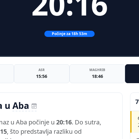
20:16
Počinje za 18h 53m
ASR
MAGHRIB
15:56
18:46
7
a u
Aba
maz u Aba počinje u
20:16
. Do sutra,
:15
, što predstavlja razliku od