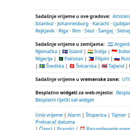
Sadašnje vrijeme u ove gradove:
Amster
Istanbul
·
Johannesburg
·
Karachi
·
Ljublja
Rejkjavik
·
Riga
·
Rim
·
Seul
·
Šangaj
·
Sidne
Sadašnje vrijeme u zemljama:
🇦🇷 Argent
Njemačka
|
🇮🇸 Island
|
🇮🇳 Indija
|
🇮🇩 Indo
Nigerija
|
🇵🇰 Pakistan
|
🇵🇭 Filipini
|
🇷🇺 Rus
|
🇸🇪 Švedska
|
🇨🇭 Švicarska
|
🇹🇭 Tajland
|
Sadašnje vrijeme u
vremenske zone
:
UT
Besplatno
widgeti
za web-mjesto:
Bespla
Besplatni riječki sat widget
Unix vrijeme
|
Alarm
|
Štoperica
|
Tajmer
Pretvarač datuma
|
Članci
|
Praznici
|
⏰ Razumijevanje vre