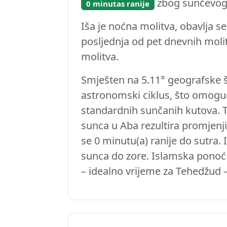
zbog sunčevog 
0 minutas ranije
Iša je noćna molitva, obavlja s
posljednja od pet dnevnih molitv
molitva.
Smješten na 5.11° geografske š
astronomski ciklus, što omoguć
standardnih sunčanih kutova. 
sunca u Aba rezultira promjen
se 0 minutu(a) ranije do sutra.
sunca do zore. Islamska ponoć j
– idealno vrijeme za Tehedžud –