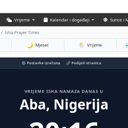
Vrijeme
Kalendar i događaji
Sunce i 
Isha Prayer Times
🌙
🌦️
Mjesec
Vrijeme
⚙️ Postavke izračuna
🔗 Podijeli stranicu
VRIJEME ISHA NAMAZA DANAS U
Aba, Nigerija