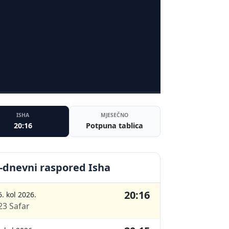
ISHA
MJESEČNO
20:16
Potpuna tablica
-dnevni raspored Isha
20:16
6. kol 2026.
23 Safar