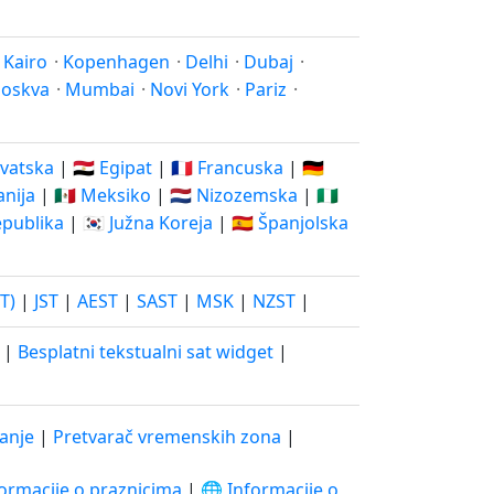
·
Kairo
·
Kopenhagen
·
Delhi
·
Dubaj
·
oskva
·
Mumbai
·
Novi York
·
Pariz
·
rvatska
|
🇪🇬 Egipat
|
🇫🇷 Francuska
|
🇩🇪
vanija
|
🇲🇽 Meksiko
|
🇳🇱 Nizozemska
|
🇳🇬
epublika
|
🇰🇷 Južna Koreja
|
🇪🇸 Španjolska
T)
|
JST
|
AEST
|
SAST
|
MSK
|
NZST
|
|
Besplatni tekstualni sat widget
|
vanje
|
Pretvarač vremenskih zona
|
ormacije o praznicima
|
🌐 Informacije o