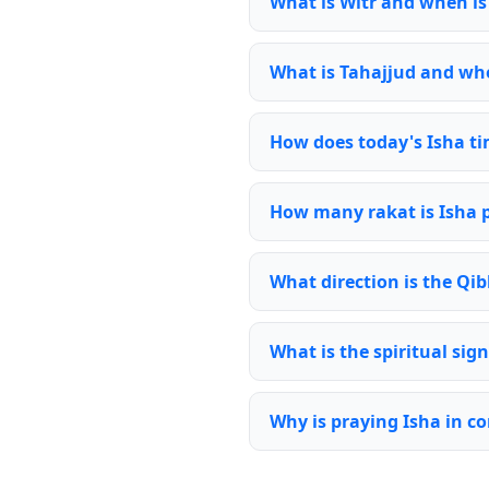
What is Witr and when is 
What is Tahajjud and whe
How does today's Isha ti
How many rakat is Isha 
What direction is the Qib
What is the spiritual sign
Why is praying Isha in c