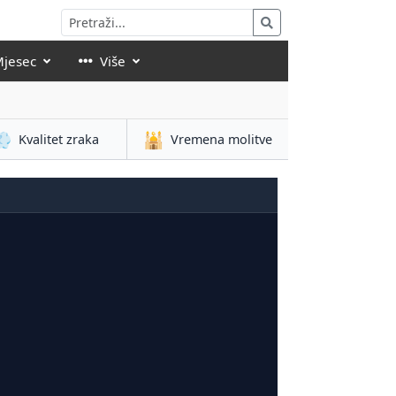
Mjesec
Više
💨
🕌
Kvalitet zraka
Vremena molitve