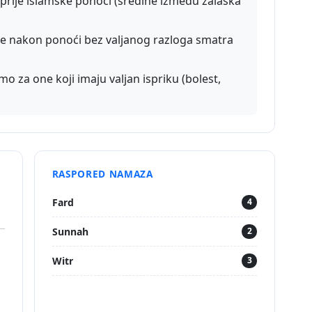
u prije islamske ponoći (sredine između zalaska
e nakon ponoći bez valjanog razloga smatra
o za one koji imaju valjan ispriku (bolest,
RASPORED NAMAZA
Fard
4
Sunnah
2
Witr
3