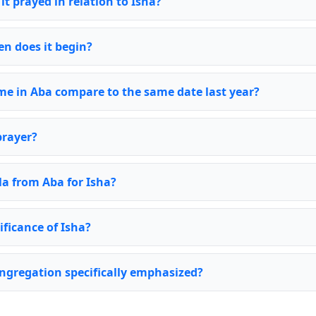
it prayed in relation to Isha?
n does it begin?
me in Aba compare to the same date last year?
prayer?
la from Aba for Isha?
ificance of Isha?
ongregation specifically emphasized?