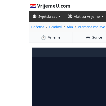
🇭🇷 VrijemeU.com
Svjetski sat
Alati za vrijeme
Početna
Gradovi
Aba
Vremena molitve
⏱️
☀️
Vrijeme
Sunce