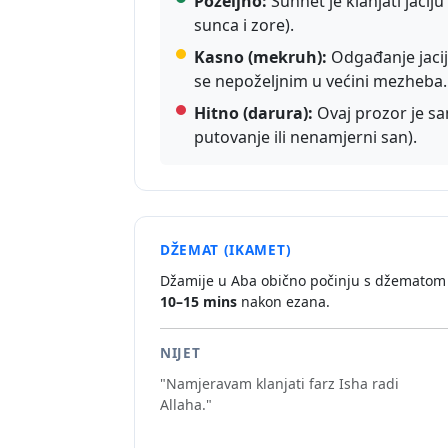
Poželjno:
Sunnet je klanjati jacij
sunca i zore).
Kasno (mekruh):
Odgađanje jacij
se nepoželjnim u većini mezheba.
Hitno (darura):
Ovaj prozor je sam
putovanje ili nenamjerni san).
DŽEMAT (IKAMET)
Džamije u Aba obično počinju s džematom
10–15 mins
nakon ezana.
NIJET
"Namjeravam klanjati farz Isha radi
Allaha."