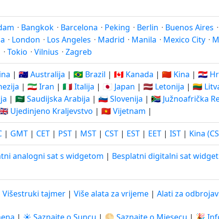
dam
·
Bangkok
·
Barcelona
·
Peking
·
Berlin
·
Buenos Aires
na
·
London
·
Los Angeles
·
Madrid
·
Manila
·
Mexico City
·
M
j
·
Tokio
·
Vilnius
·
Zagreb
ina
|
🇦🇺 Australija
|
🇧🇷 Brazil
|
🇨🇦 Kanada
|
🇨🇳 Kina
|
🇭🇷 H
nezija
|
🇮🇷 Iran
|
🇮🇹 Italija
|
🇯🇵 Japan
|
🇱🇻 Letonija
|
🇱🇹 Lit
ija
|
🇸🇦 Saudijska Arabija
|
🇸🇮 Slovenija
|
🇿🇦 Južnoafrička R
🇬🇧 Ujedinjeno Kraljevstvo
|
🇻🇳 Vijetnam
|
C
|
GMT
|
CET
|
PST
|
MST
|
CST
|
EST
|
EET
|
IST
|
Kina (CS
tni analogni sat s widgetom
|
Besplatni digitalni sat widget
|
Višestruki tajmer
|
Više alata za vrijeme
|
Alati za odbroja
mena
|
☀️ Saznajte o Suncu
|
🌕 Saznajte o Mjesecu
|
🎉 Inf