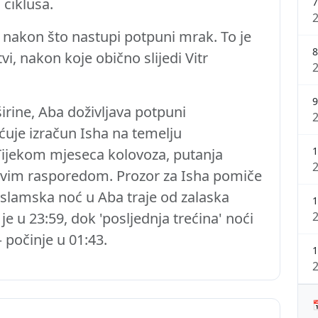
ciklusa.
7
e nakon što nastupi potpuni mrak. To je
8
i, nakon koje obično slijedi Vitr
9
irine, Aba doživljava potpuni
uje izračun Isha na temelju
1
Tijekom mjeseca kolovoza, putanja
jivim rasporedom. Prozor za Isha pomiče
 Islamska noć u Aba traje od zalaska
1
e u 23:59, dok 'posljednja trećina' noći
 počinje u 01:43.
1
