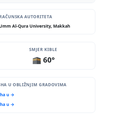
RAČUNSKA AUTORITETA
Umm Al-Qura University, Makkah
SMJER KIBLE
🕋 60°
SHA U OBLIŽNJIM GRADOVIMA
sha u →
sha u →