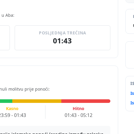
 u Aba:
POSLJEDNJA TREĆINA
01:43
I
nuli molitvu prije ponoći:
I
I
Kasno
Hitno
23:59 - 01:43
01:43 - 05:12