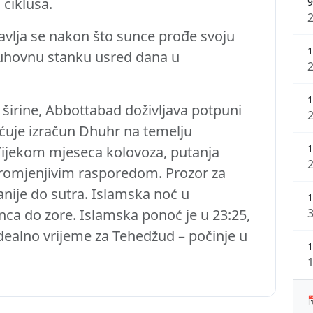
ciklusa.
9
vlja se nakon što sunce prođe svoju
1
duhovnu stanku usred dana u
1
širine, Abbottabad doživljava potpuni
ćuje izračun Dhuhr na temelju
1
Tijekom mjeseca kolovoza, putanja
promjenjivim rasporedom. Prozor za
nije do sutra. Islamska noć u
1
nca do zore. Islamska ponoć je u 23:25,
 idealno vrijeme za Tehedžud – počinje u
1
1
