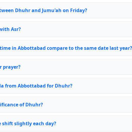
between Dhuhr and Jumu'ah on Friday?
with Asr?
time in Abbottabad compare to the same date last year
r prayer?
bla from Abbottabad for Dhuhr?
nificance of Dhuhr?
shift slightly each day?