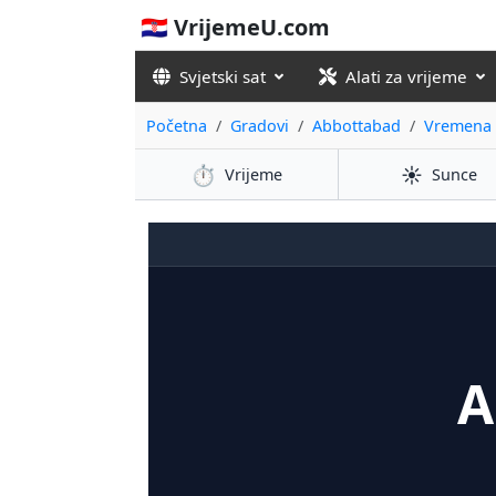
🇭🇷 VrijemeU.com
Svjetski sat
Alati za vrijeme
Početna
Gradovi
Abbottabad
Vremena 
⏱️
☀️
Vrijeme
Sunce
A