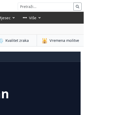
Mjesec
Više
💨
🕌
Kvalitet zraka
Vremena molitve
an