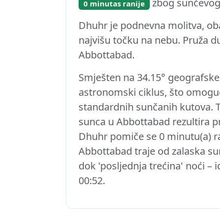
zbog sunčevog 
0 minutas ranije
Dhuhr je podnevna molitva, oba
najvišu točku na nebu. Pruža 
Abbottabad.
Smješten na 34.15° geografske 
astronomski ciklus, što omogu
standardnih sunčanih kutova. 
sunca u Abbottabad rezultira 
Dhuhr pomiče se 0 minutu(a) ra
Abbottabad traje od zalaska su
dok 'posljednja trećina' noći –
00:52.