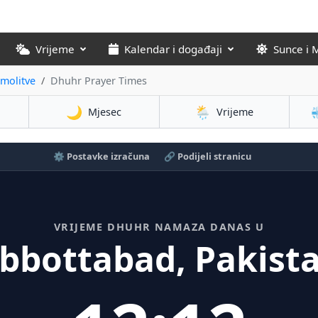
Vrijeme
Kalendar i događaji
Sunce i 
molitve
Dhuhr Prayer Times
🌙
🌦️
Mjesec
Vrijeme
⚙️ Postavke izračuna
🔗 Podijeli stranicu
VRIJEME DHUHR NAMAZA DANAS U
bbottabad, Pakist