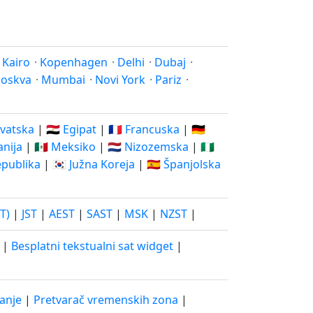
·
Kairo
·
Kopenhagen
·
Delhi
·
Dubaj
·
oskva
·
Mumbai
·
Novi York
·
Pariz
·
rvatska
|
🇪🇬 Egipat
|
🇫🇷 Francuska
|
🇩🇪
vanija
|
🇲🇽 Meksiko
|
🇳🇱 Nizozemska
|
🇳🇬
epublika
|
🇰🇷 Južna Koreja
|
🇪🇸 Španjolska
T)
|
JST
|
AEST
|
SAST
|
MSK
|
NZST
|
|
Besplatni tekstualni sat widget
|
vanje
|
Pretvarač vremenskih zona
|