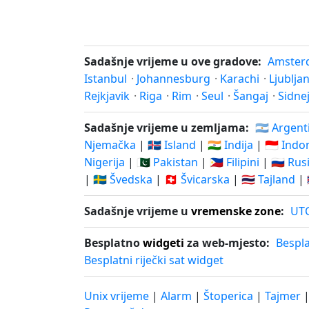
Sadašnje vrijeme u ove gradove:
Amster
Istanbul
·
Johannesburg
·
Karachi
·
Ljublja
Rejkjavik
·
Riga
·
Rim
·
Seul
·
Šangaj
·
Sidne
Sadašnje vrijeme u zemljama:
🇦🇷 Argent
Njemačka
|
🇮🇸 Island
|
🇮🇳 Indija
|
🇮🇩 Indo
Nigerija
|
🇵🇰 Pakistan
|
🇵🇭 Filipini
|
🇷🇺 Rus
|
🇸🇪 Švedska
|
🇨🇭 Švicarska
|
🇹🇭 Tajland
|
Sadašnje vrijeme u
vremenske zone
:
UT
Besplatno
widgeti
za web-mjesto:
Bespla
Besplatni riječki sat widget
Unix vrijeme
|
Alarm
|
Štoperica
|
Tajmer