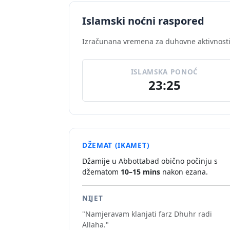
Islamski noćni raspored
Izračunana vremena za duhovne aktivnost
ISLAMSKA PONOĆ
23:25
DŽEMAT (IKAMET)
Džamije u Abbottabad obično počinju s
džematom
10–15 mins
nakon ezana.
NIJET
"Namjeravam klanjati farz Dhuhr radi
Allaha."