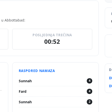
i u Abbottabad:
POSLJEDNJA TREĆINA
00:52
D
RASPORED NAMAZA
D
Sunnah
4
D
Fard
4
Sunnah
2