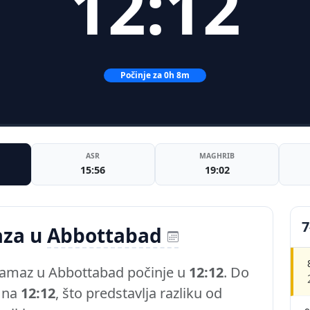
12:12
Počinje za 0h 8m
ASR
MAGHRIB
15:56
19:02
7
aza u
Abbottabad
namaz u Abbottabad počinje u
12:12
. Do
i na
12:12
, što predstavlja razliku od