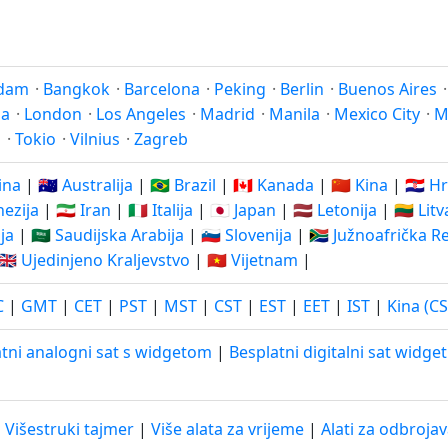
dam
·
Bangkok
·
Barcelona
·
Peking
·
Berlin
·
Buenos Aires
na
·
London
·
Los Angeles
·
Madrid
·
Manila
·
Mexico City
·
M
j
·
Tokio
·
Vilnius
·
Zagreb
ina
|
🇦🇺 Australija
|
🇧🇷 Brazil
|
🇨🇦 Kanada
|
🇨🇳 Kina
|
🇭🇷 H
nezija
|
🇮🇷 Iran
|
🇮🇹 Italija
|
🇯🇵 Japan
|
🇱🇻 Letonija
|
🇱🇹 Lit
ija
|
🇸🇦 Saudijska Arabija
|
🇸🇮 Slovenija
|
🇿🇦 Južnoafrička R
🇬🇧 Ujedinjeno Kraljevstvo
|
🇻🇳 Vijetnam
|
C
|
GMT
|
CET
|
PST
|
MST
|
CST
|
EST
|
EET
|
IST
|
Kina (CS
tni analogni sat s widgetom
|
Besplatni digitalni sat widget
|
Višestruki tajmer
|
Više alata za vrijeme
|
Alati za odbroja