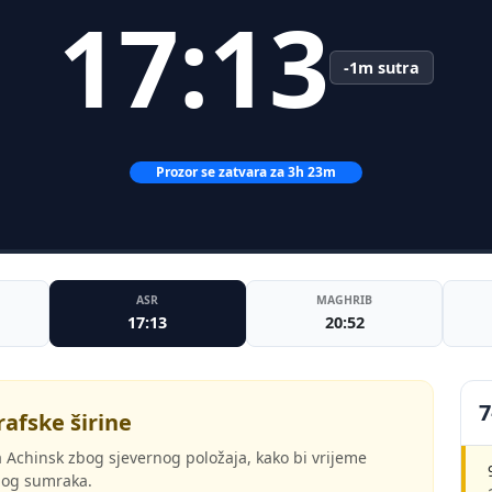
17:13
-1m sutra
Prozor se zatvara za 3h 23m
ASR
MAGHRIB
17:13
20:52
7
rafske širine
 Achinsk zbog sjevernog položaja, kako bi vrijeme
tnog sumraka.