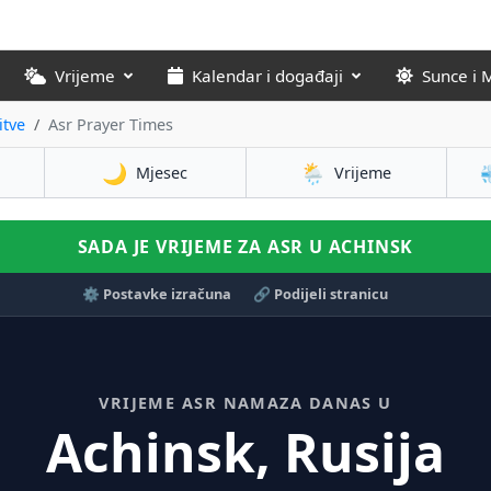
Vrijeme
Kalendar i događaji
Sunce i 
tve
Asr Prayer Times
🌙
🌦️
Mjesec
Vrijeme
SADA JE VRIJEME ZA ASR U ACHINSK
⚙️ Postavke izračuna
🔗 Podijeli stranicu
VRIJEME ASR NAMAZA DANAS U
Achinsk, Rusija