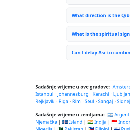
What direction is the Qib
What is the spiritual sign
Can I delay Asr to combi
Sadašnje vrijeme u ove gradove:
Amster
Istanbul
·
Johannesburg
·
Karachi
·
Ljublja
Rejkjavik
·
Riga
·
Rim
·
Seul
·
Šangaj
·
Sidne
Sadašnje vrijeme u zemljama:
🇦🇷 Argent
Njemačka
|
🇮🇸 Island
|
🇮🇳 Indija
|
🇮🇩 Indo
Nigerija
|
🇵🇰 Pakistan
|
🇵🇭 Filipini
|
🇷🇺 Rus