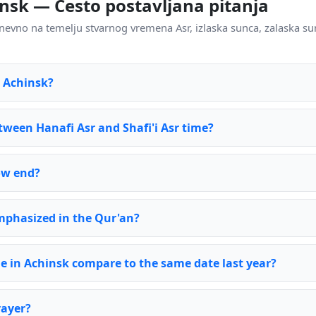
insk — Često postavljana pitanja
nevno na temelju stvarnog vremena Asr, izlaska sunca, zalaska su
n Achinsk?
tween Hanafi Asr and Shafi'i Asr time?
ow end?
emphasized in the Qur'an?
e in Achinsk compare to the same date last year?
rayer?