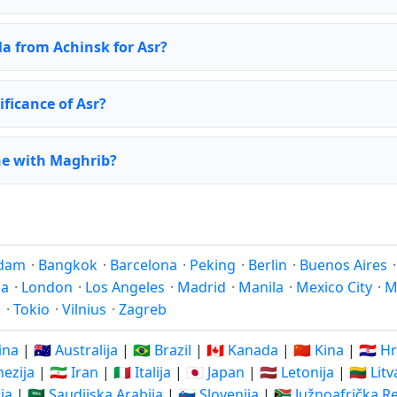
la from Achinsk for Asr?
ificance of Asr?
ne with Maghrib?
dam
·
Bangkok
·
Barcelona
·
Peking
·
Berlin
·
Buenos Aires
na
·
London
·
Los Angeles
·
Madrid
·
Manila
·
Mexico City
·
M
j
·
Tokio
·
Vilnius
·
Zagreb
ina
|
🇦🇺 Australija
|
🇧🇷 Brazil
|
🇨🇦 Kanada
|
🇨🇳 Kina
|
🇭🇷 H
nezija
|
🇮🇷 Iran
|
🇮🇹 Italija
|
🇯🇵 Japan
|
🇱🇻 Letonija
|
🇱🇹 Lit
ija
|
🇸🇦 Saudijska Arabija
|
🇸🇮 Slovenija
|
🇿🇦 Južnoafrička R