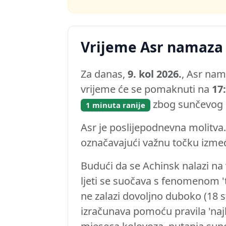
Vrijeme Asr namaza
Za danas,
9. kol 2026.
, Asr nam
vrijeme će se pomaknuti na
17
zbog sunčevog c
1 minuta ranije
Asr je poslijepodnevna molitva. 
označavajući važnu točku izme
Budući da se Achinsk nalazi na 
ljeti se suočava s fenomenom '
ne zalazi dovoljno duboko (18 s
izračunava pomoću pravila 'najbl