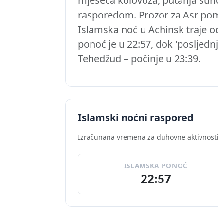
mjeseca kolovoza, putanja sunc
rasporedom. Prozor za Asr pomi
Islamska noć u Achinsk traje o
ponoć je u 22:57, dok 'posljednj
Tehedžud – počinje u 23:39.
Islamski noćni raspored
Izračunana vremena za duhovne aktivnosti
ISLAMSKA PONOĆ
22:57