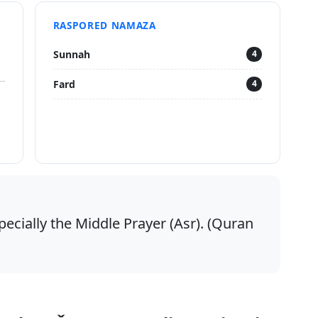
RASPORED NAMAZA
Sunnah
4
Fard
4
pecially the Middle Prayer (Asr). (Quran