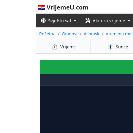
🇭🇷 VrijemeU.com
Svjetski sat
Alati za vrijeme
Početna
Gradovi
Achinsk
Vremena moli
⏱️
☀️
Vrijeme
Sunce