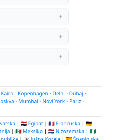
·
Kairo
·
Kopenhagen
·
Delhi
·
Dubaj
·
oskva
·
Mumbai
·
Novi York
·
Pariz
·
rvatska
|
🇪🇬 Egipat
|
🇫🇷 Francuska
|
🇩🇪
vanija
|
🇲🇽 Meksiko
|
🇳🇱 Nizozemska
|
🇳🇬
epublika
|
🇰🇷 Južna Koreja
|
🇪🇸 Španjolska