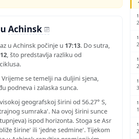
1
 u
Achinsk
1
az u Achinsk počinje u
17:13
. Do sutra,
:12
, što predstavlja razliku od
1
iklusa.
Vrijeme se temelji na duljini sjena,
1
đu podneva i zalaska sunca.
visokoj geografskoj širini od 56.27° S,
1
1
trajnog sumraka'. Na ovoj širini sunce
tupnjeva) ispod horizonta. Stoga se Asr
1
iže širine' ili 'jedne sedmine'. Tijekom
2