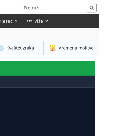
Mjesec
Više
💨
🕌
Kvalitet zraka
Vremena molitve