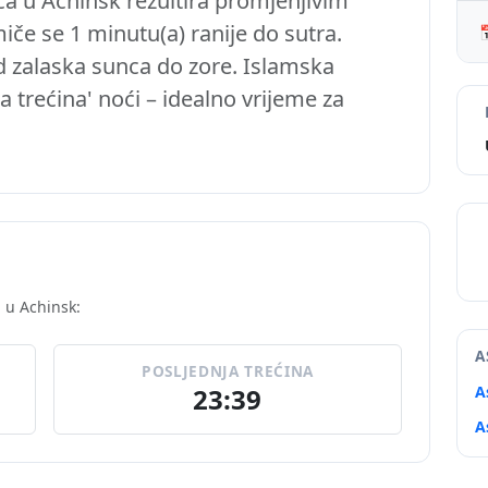
a u Achinsk rezultira promjenjivim
če se 1 minutu(a) ranije do sutra.

d zalaska sunca do zore. Islamska
a trećina' noći – idealno vrijeme za
 u Achinsk:
A
POSLJEDNJA TREĆINA
23:39
A
A