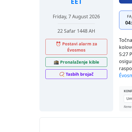
EET
Friday, 7 August 2026
FA
04
22 Safar 1448 AH
Točna
⏰ Postavi alarm za
kolov
Évosmos
5:27 
osigu
🕋 Pronalaženje kible
raspo
📿 Tasbih brojač
Évos
KONF
Nema 