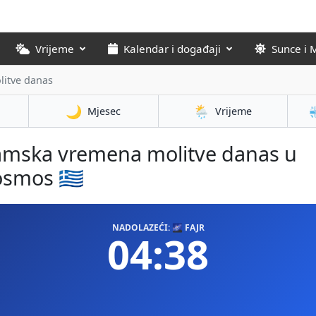
Vrijeme
Kalendar i događaji
Sunce i 
itve danas
🌙
🌦️
Mjesec
Vrijeme
amska vremena molitve danas u
smos 🇬🇷
NADOLAZEĆI: 🌌 FAJR
04:38