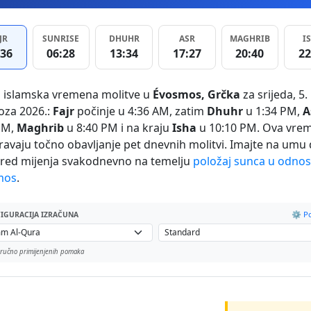
JR
SUNRISE
DHUHR
ASR
MAGHRIB
I
:36
06:28
13:34
17:27
20:40
22
 islamska vremena molitve u
Évosmos, Grčka
za srijeda, 5.
oza 2026.:
Fajr
počinje u 4:36 AM, zatim
Dhuhr
u 1:34 PM,
A
PM,
Maghrib
u 8:40 PM i na kraju
Isha
u 10:10 PM. Ova vre
ravaju točno obavljanje pet dnevnih molitvi. Imajte na umu 
red mijenja svakodnevno na temelju
položaj sunca u odno
mos
.
⚙️ P
IGURACIJA IZRAČUNA
ručno primijenjenih pomaka