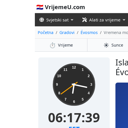
🇭🇷 VrijemeU.com
Svjetski sat
Alati za vrijeme
Početna
Gradovi
Évosmos
Vremena mol
⏱️
☀️
Vrijeme
Sunce
Isl
12
Évo
11
1
10
2
9
3
8
4
7
5
6
06:17:40