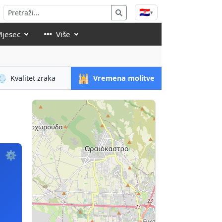
🇭🇷
▾
Mjesec
Više
💨
🕌
Kvalitet zraka
Vremena molitve
⚙️