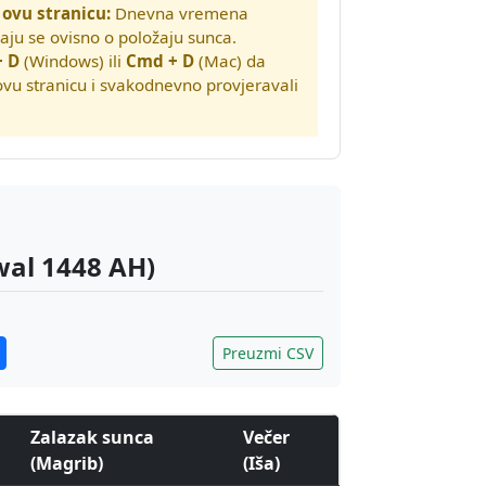
 ovu stranicu:
Dnevna vremena
ju se ovisno o položaju sunca.
+ D
(Windows) ili
Cmd + D
(Mac) da
 ovu stranicu i svakodnevno provjeravali
wal 1448 AH)
Preuzmi CSV
Zalazak sunca
Večer
(Magrib)
(Iša)