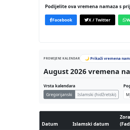
Podijelite ova vremena namaza s pri
Facebook
X / Twitter
W
🌙 Prikaži vremena nama
PROMIJENI KALENDAR
August 2026 vremena nam
Vrsta kalendara
Pog
Gregorijanski
Islamski (hidžretski)
Zor
Datum
Islamski datum
(Fad