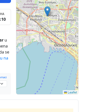
SHA
:10
sr
u
mena
da se
su na
omaci
Leaflet