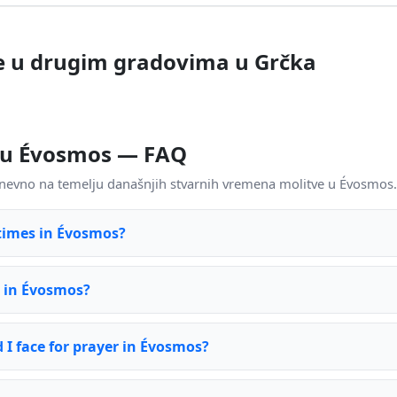
e u drugim gradovima u Grčka
u Évosmos — FAQ
nevno na temelju današnjih stvarnih vremena molitve u Évosmos.
times in Évosmos?
e in Évosmos?
 I face for prayer in Évosmos?