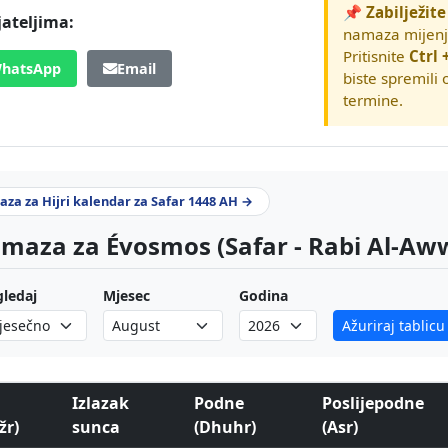
📌 Zabilježite
jateljima:
namaza mijenja
Pritisnite
Ctrl 
hatsApp
Email
biste spremili
termine.
za za Hijri kalendar za Safar 1448 AH →
aza za Évosmos (Safar - Rabi Al-Aw
ledaj
Mjesec
Godina
Ažuriraj tablicu
a
Izlazak
Podne
Poslijepodne
žr)
sunca
(Dhuhr)
(Asr)