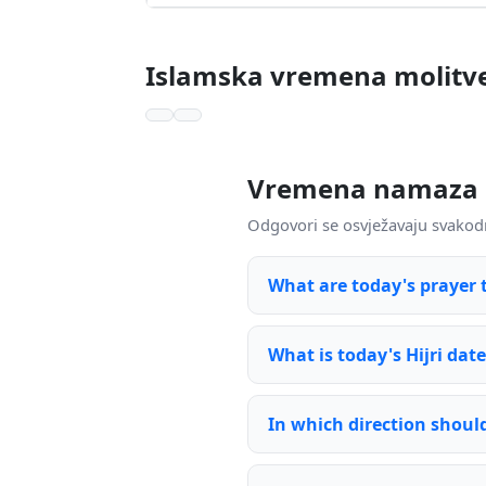
Islamska vremena molitv
Vremena namaza 
Odgovori se osvježavaju svakod
What are today's prayer 
What is today's Hijri dat
In which direction should