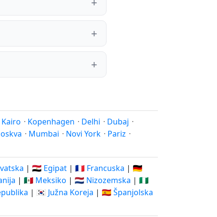
·
Kairo
·
Kopenhagen
·
Delhi
·
Dubaj
·
oskva
·
Mumbai
·
Novi York
·
Pariz
·
rvatska
|
🇪🇬 Egipat
|
🇫🇷 Francuska
|
🇩🇪
vanija
|
🇲🇽 Meksiko
|
🇳🇱 Nizozemska
|
🇳🇬
epublika
|
🇰🇷 Južna Koreja
|
🇪🇸 Španjolska