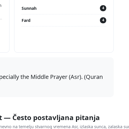
m
Sunnah
4
Fard
4
pecially the Middle Prayer (Asr). (Quran
t — Često postavljana pitanja
nevno na temelju stvarnog vremena Asr, izlaska sunca, zalaska su