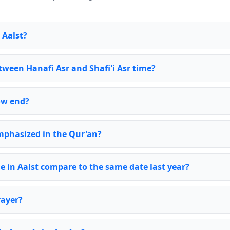
 Aalst?
tween Hanafi Asr and Shafi'i Asr time?
ow end?
emphasized in the Qur'an?
e in Aalst compare to the same date last year?
rayer?