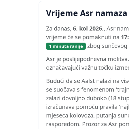
Vrijeme Asr namaza
Za danas,
6. kol 2026.
, Asr nam
vrijeme će se pomaknuti na
17
zbog sunčevog c
1 minuta ranije
Asr je poslijepodnevna molitva. 
označavajući važnu točku izme
Budući da se Aalst nalazi na viso
se suočava s fenomenom 'trajno
zalazi dovoljno duboko (18 stup
izračunava pomoću pravila 'najbl
mjeseca kolovoza, putanja sunc
rasporedom. Prozor za Asr pomi