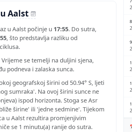
7
 u
Aalst
8
az u Aalst počinje u
17:55
. Do sutra,
:55
, što predstavlja razliku od
9
iklusa.
Vrijeme se temelji na duljini sjena,
1
đu podneva i zalaska sunca.
koj geografskoj širini od 50.94° S, ljeti
1
g sumraka'. Na ovoj širini sunce ne
njeva) ispod horizonta. Stoga se Asr
1
iže širine' ili 'jedne sedmine'. Tijekom
a u Aalst rezultira promjenjivim
če se 1 minutu(a) ranije do sutra.
