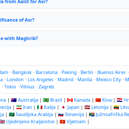
la from Aalst for Asr?
ificance of Asr?
ne with Maghrib?
dam
·
Bangkok
·
Barcelona
·
Peking
·
Berlin
·
Buenos Aires
na
·
London
·
Los Angeles
·
Madrid
·
Manila
·
Mexico City
·
M
j
·
Tokio
·
Vilnius
·
Zagreb
ina
|
🇦🇺 Australija
|
🇧🇷 Brazil
|
🇨🇦 Kanada
|
🇨🇳 Kina
|
🇭🇷 H
nezija
|
🇮🇷 Iran
|
🇮🇹 Italija
|
🇯🇵 Japan
|
🇱🇻 Letonija
|
🇱🇹 Lit
ija
|
🇸🇦 Saudijska Arabija
|
🇸🇮 Slovenija
|
🇿🇦 Južnoafrička R
🇬🇧 Ujedinjeno Kraljevstvo
|
🇻🇳 Vijetnam
|