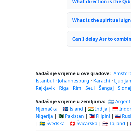
What direction is the Qib
What is the spiritual sign
Can I delay Asr to combi
Sadašnje vrijeme u ove gradove:
Amster
Istanbul
·
Johannesburg
·
Karachi
·
Ljublja
Rejkjavik
·
Riga
·
Rim
·
Seul
·
Šangaj
·
Sidne
Sadašnje vrijeme u zemljama:
🇦🇷 Argent
Njemačka
|
🇮🇸 Island
|
🇮🇳 Indija
|
🇮🇩 Indo
Nigerija
|
🇵🇰 Pakistan
|
🇵🇭 Filipini
|
🇷🇺 Rus
|
🇸🇪 Švedska
|
🇨🇭 Švicarska
|
🇹🇭 Tajland
|