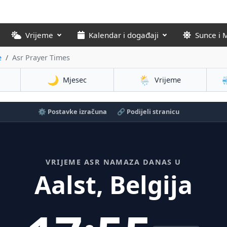
Vrijeme
Kalendar i događaji
Sunce i 
e
Asr Prayer Times
🌙
🌦️
Mjesec
Vrijeme
⚙️ Postavke izračuna
🔗 Podijeli stranicu
VRIJEME ASR NAMAZA DANAS U
Aalst, Belgija