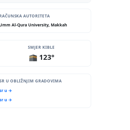
RAČUNSKA AUTORITETA
Umm Al-Qura University, Makkah
SMJER KIBLE
🕋 123°
SR U OBLIŽNJIM GRADOVIMA
sr u →
sr u →