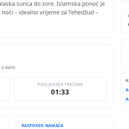
zalaska sunca do zore. Islamska ponoć je
' noći – idealno vrijeme za Tehedžud –
u Aalst:
A
POSLJEDNJA TREĆINA
01:33
A
A
RASPORED NAMAZA