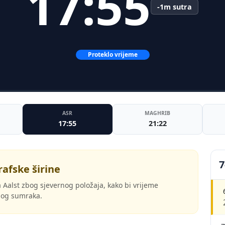
17:55
-1m sutra
Proteklo vrijeme
ASR
MAGHRIB
17:55
21:22
7
rafske širine
 Aalst zbog sjevernog položaja, kako bi vrijeme
tnog sumraka.