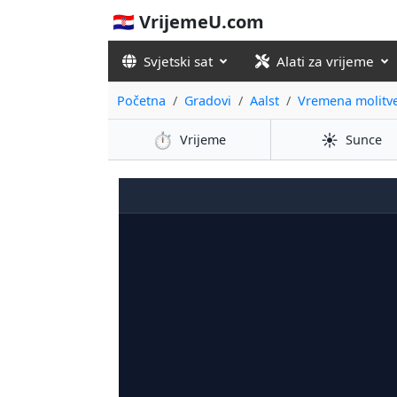
🇭🇷 VrijemeU.com
Svjetski sat
Alati za vrijeme
Početna
Gradovi
Aalst
Vremena molitv
⏱️
☀️
Vrijeme
Sunce