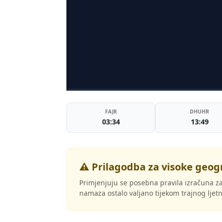
FAJR
DHUHR
03:34
13:49
⚠️ Prilagodba za visoke geog
Primjenjuju se posebna pravila izračuna za
namaza ostalo valjano tijekom trajnog lje