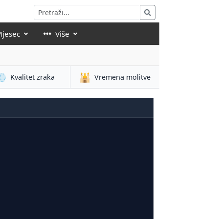
Mjesec
Više
💨
🕌
Kvalitet zraka
Vremena molitve