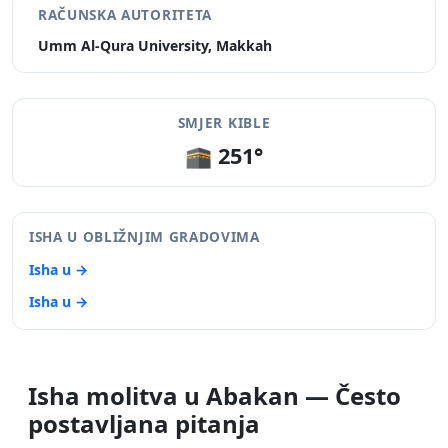
RAČUNSKA AUTORITETA
Umm Al-Qura University, Makkah
SMJER KIBLE
🕋 251°
ISHA U OBLIŽNJIM GRADOVIMA
Isha u →
Isha u →
Isha molitva u Abakan — Često
postavljana pitanja