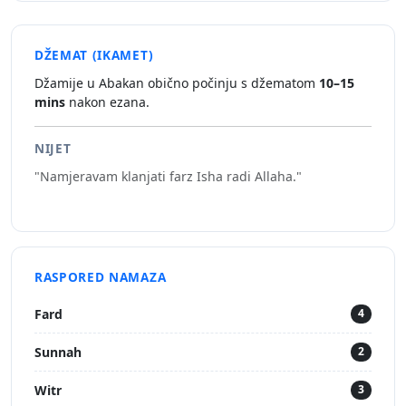
DŽEMAT (IKAMET)
Džamije u Abakan obično počinju s džematom
10–15
mins
nakon ezana.
NIJET
"Namjeravam klanjati farz Isha radi Allaha."
RASPORED NAMAZA
Fard
4
Sunnah
2
Witr
3