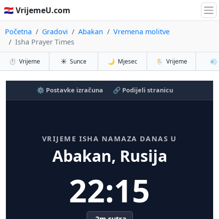
🇭🇷 VrijemeU.com
Početna
Gradovi
Abakan
Vremena molitve
Isha Prayer Times
⏱️
Vrijeme
☀️
Sunce
🌙
Mjesec
🌦️
Vrijeme
💨
⚙️ Postavke izračuna
🔗 Podijeli stranicu
VRIJEME ISHA NAMAZA DANAS U
Abakan, Rusija
22:15
-2m sutra