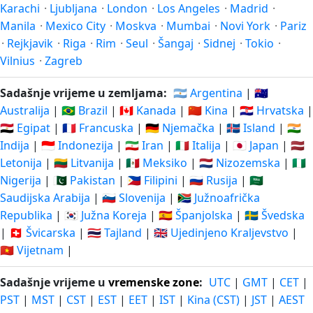
Karachi
·
Ljubljana
·
London
·
Los Angeles
·
Madrid
·
Manila
·
Mexico City
·
Moskva
·
Mumbai
·
Novi York
·
Pariz
·
Rejkjavik
·
Riga
·
Rim
·
Seul
·
Šangaj
·
Sidnej
·
Tokio
·
Vilnius
·
Zagreb
Sadašnje vrijeme u zemljama:
🇦🇷 Argentina
|
🇦🇺
Australija
|
🇧🇷 Brazil
|
🇨🇦 Kanada
|
🇨🇳 Kina
|
🇭🇷 Hrvatska
|
🇪🇬 Egipat
|
🇫🇷 Francuska
|
🇩🇪 Njemačka
|
🇮🇸 Island
|
🇮🇳
Indija
|
🇮🇩 Indonezija
|
🇮🇷 Iran
|
🇮🇹 Italija
|
🇯🇵 Japan
|
🇱🇻
Letonija
|
🇱🇹 Litvanija
|
🇲🇽 Meksiko
|
🇳🇱 Nizozemska
|
🇳🇬
Nigerija
|
🇵🇰 Pakistan
|
🇵🇭 Filipini
|
🇷🇺 Rusija
|
🇸🇦
Saudijska Arabija
|
🇸🇮 Slovenija
|
🇿🇦 Južnoafrička
Republika
|
🇰🇷 Južna Koreja
|
🇪🇸 Španjolska
|
🇸🇪 Švedska
|
🇨🇭 Švicarska
|
🇹🇭 Tajland
|
🇬🇧 Ujedinjeno Kraljevstvo
|
🇻🇳 Vijetnam
|
Sadašnje vrijeme u
vremenske zone
:
UTC
|
GMT
|
CET
|
PST
|
MST
|
CST
|
EST
|
EET
|
IST
|
Kina (CST)
|
JST
|
AEST