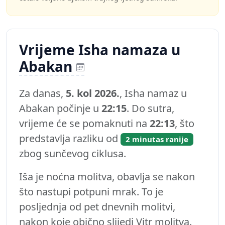
Vrijeme Isha namaza u
Abakan
Za danas,
5. kol 2026.
, Isha namaz u
Abakan počinje u
22:15
. Do sutra,
vrijeme će se pomaknuti na
22:13
, što
predstavlja razliku od
2 minutas ranije
zbog sunčevog ciklusa.
Iša je noćna molitva, obavlja se nakon
što nastupi potpuni mrak. To je
posljednja od pet dnevnih molitvi,
nakon koje obično slijedi Vitr molitva.