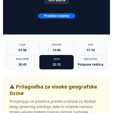
Proteklo vrijeme
FAJR
DHUHR
ASR
01:46
13:00
17:10
MAGHRIB
ISHA
MJESEČNO
20:45
22:15
Potpuna tablica
⚠️ Prilagodba za visoke geografske
širine
Primjenjuju se posebna pravila izračuna za Abakan
zbog sjevernog položaja, kako bi vrijeme namaza
ostalo valjano tijekom trajnog ljetnog sumraka.