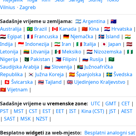
Vilnius
·
Zagreb
Sadašnje vrijeme u zemljama:
🇦🇷 Argentina
|
🇦🇺
Australija
|
🇧🇷 Brazil
|
🇨🇦 Kanada
|
🇨🇳 Kina
|
🇭🇷 Hrvatska
|
🇪🇬 Egipat
|
🇫🇷 Francuska
|
🇩🇪 Njemačka
|
🇮🇸 Island
|
🇮🇳
Indija
|
🇮🇩 Indonezija
|
🇮🇷 Iran
|
🇮🇹 Italija
|
🇯🇵 Japan
|
🇱🇻
Letonija
|
🇱🇹 Litvanija
|
🇲🇽 Meksiko
|
🇳🇱 Nizozemska
|
🇳🇬
Nigerija
|
🇵🇰 Pakistan
|
🇵🇭 Filipini
|
🇷🇺 Rusija
|
🇸🇦
Saudijska Arabija
|
🇸🇮 Slovenija
|
🇿🇦 Južnoafrička
Republika
|
🇰🇷 Južna Koreja
|
🇪🇸 Španjolska
|
🇸🇪 Švedska
|
🇨🇭 Švicarska
|
🇹🇭 Tajland
|
🇬🇧 Ujedinjeno Kraljevstvo
|
🇻🇳 Vijetnam
|
Sadašnje vrijeme u
vremenske zone
:
UTC
|
GMT
|
CET
|
PST
|
MST
|
CST
|
EST
|
EET
|
IST
|
Kina (CST)
|
JST
|
AEST
|
SAST
|
MSK
|
NZST
|
Besplatno
widgeti
za web-mjesto:
Besplatni analogni sat