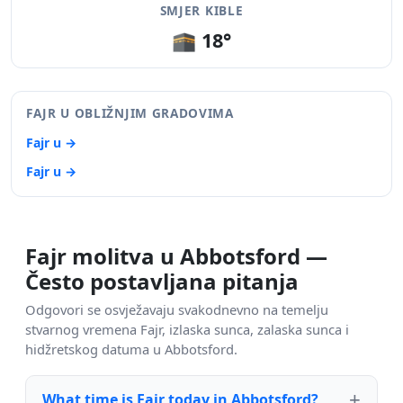
SMJER KIBLE
🕋 18°
FAJR U OBLIŽNJIM GRADOVIMA
Fajr u →
Fajr u →
Fajr molitva u Abbotsford —
Često postavljana pitanja
Odgovori se osvježavaju svakodnevno na temelju
stvarnog vremena Fajr, izlaska sunca, zalaska sunca i
hidžretskog datuma u Abbotsford.
What time is Fajr today in Abbotsford?