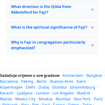
What direction is the Qibla from
Abbotsford for Fajr?
What is the spiritual significance of Fajr?
Why is Fajr in congregation particularly
emphasized?
Sadašnje vrijeme u ove gradove:
Amsterdam
·
Bangkok
·
Barcelona
·
Peking
·
Berlin
·
Buenos Aires
·
Kairo
·
Kopenhagen
·
Delhi
·
Dubaj
·
Istanbul
·
Johannesburg
·
Karachi
·
Ljubljana
·
London
·
Los Angeles
·
Madrid
·
Manila
·
Mexico City
·
Moskva
·
Mumbai
·
Novi York
·
Pariz
·
Rejkjavik
·
Riga
·
Rim
·
Seul
·
Šangaj
·
Sidnej
·
Tokio
·