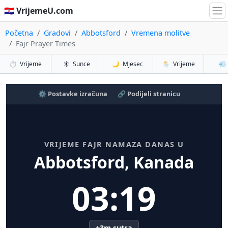
🇭🇷 VrijemeU.com
Početna
Gradovi
Abbotsford
Vremena molitve
Fajr Prayer Times
⏱️
Vrijeme
☀️
Sunce
🌙
Mjesec
🌦️
Vrijeme
💨
⚙️ Postavke izračuna
🔗 Podijeli stranicu
VRIJEME FAJR NAMAZA DANAS U
Abbotsford, Kanada
03:19
+3m sutra