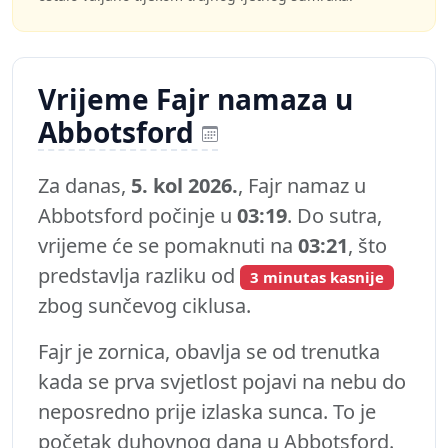
Vrijeme Fajr namaza u
Abbotsford
Za danas,
5. kol 2026.
, Fajr namaz u
Abbotsford počinje u
03:19
. Do sutra,
vrijeme će se pomaknuti na
03:21
, što
predstavlja razliku od
3 minutas kasnije
zbog sunčevog ciklusa.
Fajr je zornica, obavlja se od trenutka
kada se prva svjetlost pojavi na nebu do
neposredno prije izlaska sunca. To je
početak duhovnog dana u Abbotsford.