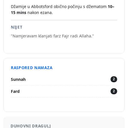
Džamije u Abbotsford obično počinju s džematom
10–
15 mins
nakon ezana.
NIJET
"Namjeravam klanjati farz Fajr radi Allaha."
RASPORED NAMAZA
Sunnah
2
Fard
2
DUHOVNI DRAGULJ