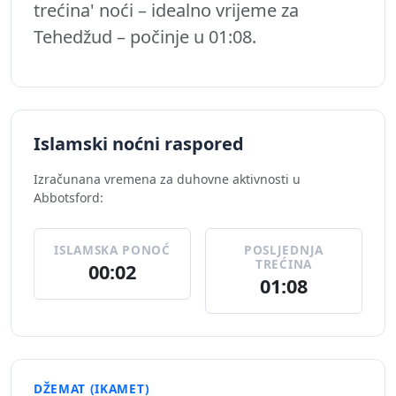
trećina' noći – idealno vrijeme za
Tehedžud – počinje u 01:08.
Islamski noćni raspored
Izračunana vremena za duhovne aktivnosti u
Abbotsford:
ISLAMSKA PONOĆ
POSLJEDNJA
TREĆINA
00:02
01:08
DŽEMAT (IKAMET)