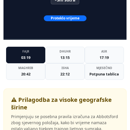
Proteklo vrijeme
FAJR
DHUHR
ASR
03:19
13:15
17:19
MAGHRIB
ISHA
MJESEČNO
20:42
22:12
Potpuna tablica
⚠️ Prilagodba za visoke geografske
širine
Primjenjuju se posebna pravila izračuna za Abbotsford
zbog sjevernog položaja, kako bi vrijeme namaza
ostalo valjano tijekom trajnog ljetnog sumraka.