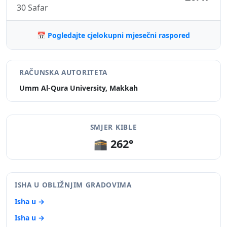
30 Safar
📅 Pogledajte cjelokupni mjesečni raspored
RAČUNSKA AUTORITETA
Umm Al-Qura University, Makkah
SMJER KIBLE
🕋 262°
ISHA U OBLIŽNJIM GRADOVIMA
Isha u →
Isha u →