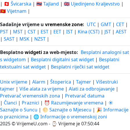
|
🇨🇭 Švicarska
|
🇹🇭 Tajland
|
🇬🇧 Ujedinjeno Kraljevstvo
|
🇻🇳 Vijetnam
|
Sadašnje vrijeme u
vremenske zone
:
UTC
|
GMT
|
CET
|
PST
|
MST
|
CST
|
EST
|
EET
|
IST
|
Kina (CST)
|
JST
|
AEST
|
SAST
|
MSK
|
NZST
|
Besplatno
widgeti
za web-mjesto:
Besplatni analogni sat
s widgetom
|
Besplatni digitalni sat widget
|
Besplatni
tekstualni sat widget
|
Besplatni riječki sat widget
Unix vrijeme
|
Alarm
|
Štoperica
|
Tajmer
|
Višestruki
tajmer
|
Više alata za vrijeme
|
Alati za odbrojavanje
|
Pretvarač vremenskih zona
|
Pretvarač datuma
|
Članci
|
Praznici
|
⏰ Razumijevanje vremena
|
☀️
Saznajte o Suncu
|
🌕 Saznajte o Mjesecu
|
🎉 Informacije
o praznicima
|
🌐 Informacije o vremenskoj zoni
2025 © VrijemeU.com - ⌚
Vrijeme je 07:50:45