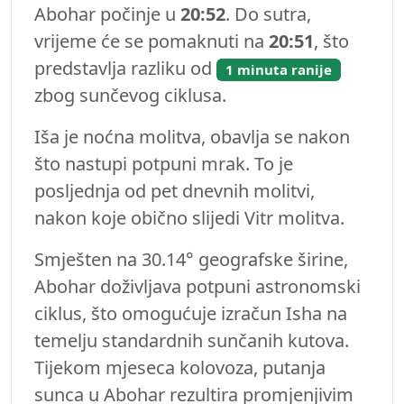
Abohar počinje u
20:52
. Do sutra,
vrijeme će se pomaknuti na
20:51
, što
predstavlja razliku od
1 minuta ranije
zbog sunčevog ciklusa.
Iša je noćna molitva, obavlja se nakon
što nastupi potpuni mrak. To je
posljednja od pet dnevnih molitvi,
nakon koje obično slijedi Vitr molitva.
Smješten na 30.14° geografske širine,
Abohar doživljava potpuni astronomski
ciklus, što omogućuje izračun Isha na
temelju standardnih sunčanih kutova.
Tijekom mjeseca kolovoza, putanja
sunca u Abohar rezultira promjenjivim