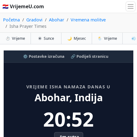
🇭🇷 VrijemeU.com
Početna
Gradovi
Abohar
Vremena molitve
Isha Prayer Times
⏱️
Vrijeme
☀️
Sunce
🌙
Mjesec
🌦️
Vrijeme
💨
⚙️ Postavke izračuna
🔗 Podijeli stranicu
VRIJEME ISHA NAMAZA DANAS U
Abohar, Indija
20:52
-1m sutra