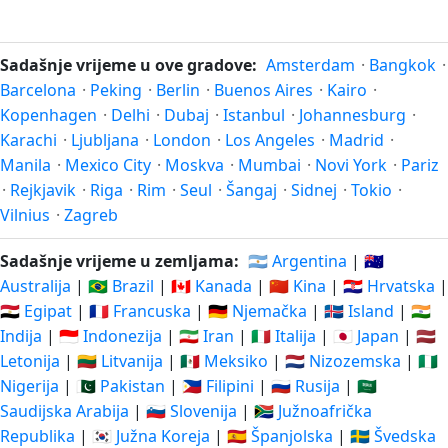
Sadašnje vrijeme u ove gradove:
Amsterdam
·
Bangkok
·
Barcelona
·
Peking
·
Berlin
·
Buenos Aires
·
Kairo
·
Kopenhagen
·
Delhi
·
Dubaj
·
Istanbul
·
Johannesburg
·
Karachi
·
Ljubljana
·
London
·
Los Angeles
·
Madrid
·
Manila
·
Mexico City
·
Moskva
·
Mumbai
·
Novi York
·
Pariz
·
Rejkjavik
·
Riga
·
Rim
·
Seul
·
Šangaj
·
Sidnej
·
Tokio
·
Vilnius
·
Zagreb
Sadašnje vrijeme u zemljama:
🇦🇷 Argentina
|
🇦🇺
Australija
|
🇧🇷 Brazil
|
🇨🇦 Kanada
|
🇨🇳 Kina
|
🇭🇷 Hrvatska
|
🇪🇬 Egipat
|
🇫🇷 Francuska
|
🇩🇪 Njemačka
|
🇮🇸 Island
|
🇮🇳
Indija
|
🇮🇩 Indonezija
|
🇮🇷 Iran
|
🇮🇹 Italija
|
🇯🇵 Japan
|
🇱🇻
Letonija
|
🇱🇹 Litvanija
|
🇲🇽 Meksiko
|
🇳🇱 Nizozemska
|
🇳🇬
Nigerija
|
🇵🇰 Pakistan
|
🇵🇭 Filipini
|
🇷🇺 Rusija
|
🇸🇦
Saudijska Arabija
|
🇸🇮 Slovenija
|
🇿🇦 Južnoafrička
Republika
|
🇰🇷 Južna Koreja
|
🇪🇸 Španjolska
|
🇸🇪 Švedska