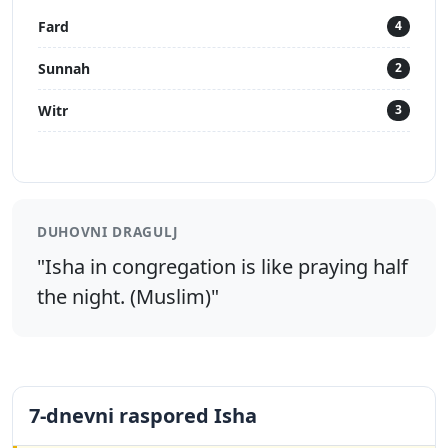
Fard
4
Sunnah
2
Witr
3
DUHOVNI DRAGULJ
"Isha in congregation is like praying half
the night. (Muslim)"
7-dnevni raspored Isha