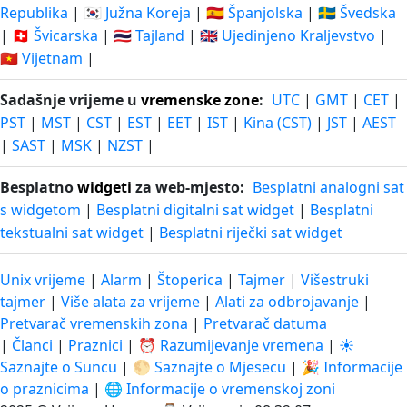
Republika
|
🇰🇷 Južna Koreja
|
🇪🇸 Španjolska
|
🇸🇪 Švedska
|
🇨🇭 Švicarska
|
🇹🇭 Tajland
|
🇬🇧 Ujedinjeno Kraljevstvo
|
🇻🇳 Vijetnam
|
Sadašnje vrijeme u
vremenske zone
:
UTC
|
GMT
|
CET
|
PST
|
MST
|
CST
|
EST
|
EET
|
IST
|
Kina (CST)
|
JST
|
AEST
|
SAST
|
MSK
|
NZST
|
Besplatno
widgeti
za web-mjesto:
Besplatni analogni sat
s widgetom
|
Besplatni digitalni sat widget
|
Besplatni
tekstualni sat widget
|
Besplatni riječki sat widget
Unix vrijeme
|
Alarm
|
Štoperica
|
Tajmer
|
Višestruki
tajmer
|
Više alata za vrijeme
|
Alati za odbrojavanje
|
Pretvarač vremenskih zona
|
Pretvarač datuma
|
Članci
|
Praznici
|
⏰ Razumijevanje vremena
|
☀️
Saznajte o Suncu
|
🌕 Saznajte o Mjesecu
|
🎉 Informacije
o praznicima
|
🌐 Informacije o vremenskoj zoni