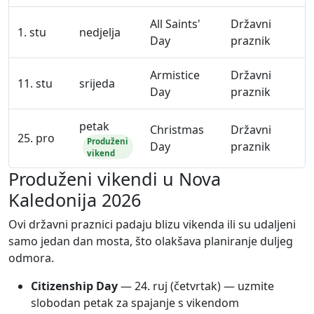
All Saints'
Državni
1. stu
nedjelja
Day
praznik
Armistice
Državni
11. stu
srijeda
Day
praznik
petak
Christmas
Državni
25. pro
Produženi
Day
praznik
vikend
Produženi vikendi u Nova
Kaledonija 2026
Ovi državni praznici padaju blizu vikenda ili su udaljeni
samo jedan dan mosta, što olakšava planiranje duljeg
odmora.
Citizenship Day
—
24. ruj
(četvrtak) — uzmite
slobodan petak za spajanje s vikendom