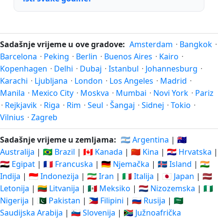
Sadašnje vrijeme u ove gradove:
Amsterdam
·
Bangkok
·
Barcelona
·
Peking
·
Berlin
·
Buenos Aires
·
Kairo
·
Kopenhagen
·
Delhi
·
Dubaj
·
Istanbul
·
Johannesburg
·
Karachi
·
Ljubljana
·
London
·
Los Angeles
·
Madrid
·
Manila
·
Mexico City
·
Moskva
·
Mumbai
·
Novi York
·
Pariz
·
Rejkjavik
·
Riga
·
Rim
·
Seul
·
Šangaj
·
Sidnej
·
Tokio
·
Vilnius
·
Zagreb
Sadašnje vrijeme u zemljama:
🇦🇷 Argentina
|
🇦🇺
Australija
|
🇧🇷 Brazil
|
🇨🇦 Kanada
|
🇨🇳 Kina
|
🇭🇷 Hrvatska
|
🇪🇬 Egipat
|
🇫🇷 Francuska
|
🇩🇪 Njemačka
|
🇮🇸 Island
|
🇮🇳
Indija
|
🇮🇩 Indonezija
|
🇮🇷 Iran
|
🇮🇹 Italija
|
🇯🇵 Japan
|
🇱🇻
Letonija
|
🇱🇹 Litvanija
|
🇲🇽 Meksiko
|
🇳🇱 Nizozemska
|
🇳🇬
Nigerija
|
🇵🇰 Pakistan
|
🇵🇭 Filipini
|
🇷🇺 Rusija
|
🇸🇦
Saudijska Arabija
|
🇸🇮 Slovenija
|
🇿🇦 Južnoafrička