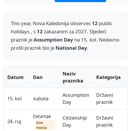
This year, Nova Kaledonija observes
12
public
holidays , s
12
zakazanim za 2027. Sljedeći
praznik je
Assumption Day
na 15. kol. Nedavno
prošli praznik bio je
National Day
.
Naziv
Datum
Dan
Kategorija
praznika
Assumption
Državni
15. kol
subota
Day
praznik
četvrtak
Citizenship
Državni
24. ruj
Dan
Day
praznik
mosta