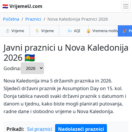
🇭🇷 VrijemeU.com
Početna
Praznici
Nova Kaledonija Praznici 2026
⏱️
Vrijeme
🌦️
Vrijeme
🌬️
AQI
🕌
Vremena molitve
🎉
P
Javni praznici u Nova Kaledonija
2026 🇳🇨
Godina:
Nova Kaledonija ima 5 državnih praznika in 2026.
Sljedeći državni praznik je Assumption Day on 15. kol.
Donja tablica navodi svaki državni praznik s datumom i
danom u tjednu, kako biste mogli planirati putovanja,
radne dane i slobodno vrijeme u Nova Kaledonija.
Prikaži:
Svi praznici
Nadolazeći praznici