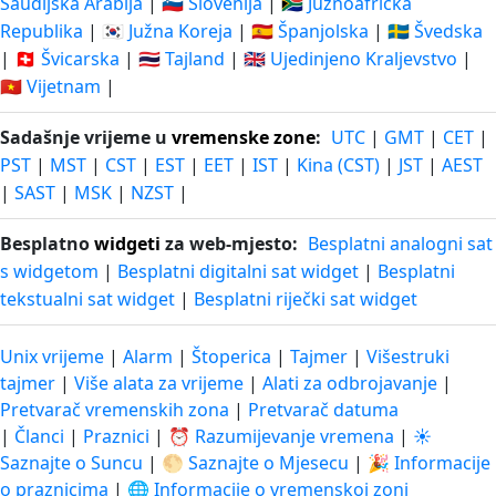
Saudijska Arabija
|
🇸🇮 Slovenija
|
🇿🇦 Južnoafrička
Republika
|
🇰🇷 Južna Koreja
|
🇪🇸 Španjolska
|
🇸🇪 Švedska
|
🇨🇭 Švicarska
|
🇹🇭 Tajland
|
🇬🇧 Ujedinjeno Kraljevstvo
|
🇻🇳 Vijetnam
|
Sadašnje vrijeme u
vremenske zone
:
UTC
|
GMT
|
CET
|
PST
|
MST
|
CST
|
EST
|
EET
|
IST
|
Kina (CST)
|
JST
|
AEST
|
SAST
|
MSK
|
NZST
|
Besplatno
widgeti
za web-mjesto:
Besplatni analogni sat
s widgetom
|
Besplatni digitalni sat widget
|
Besplatni
tekstualni sat widget
|
Besplatni riječki sat widget
Unix vrijeme
|
Alarm
|
Štoperica
|
Tajmer
|
Višestruki
tajmer
|
Više alata za vrijeme
|
Alati za odbrojavanje
|
Pretvarač vremenskih zona
|
Pretvarač datuma
|
Članci
|
Praznici
|
⏰ Razumijevanje vremena
|
☀️
Saznajte o Suncu
|
🌕 Saznajte o Mjesecu
|
🎉 Informacije
o praznicima
|
🌐 Informacije o vremenskoj zoni