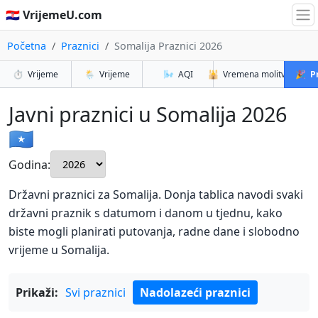
🇭🇷 VrijemeU.com
Početna
Praznici
Somalija Praznici 2026
⏱️
Vrijeme
🌦️
Vrijeme
🌬️
AQI
🕌
Vremena molitve
🎉
P
Javni praznici u Somalija 2026
🇸🇴
Godina:
Državni praznici za Somalija. Donja tablica navodi svaki
državni praznik s datumom i danom u tjednu, kako
biste mogli planirati putovanja, radne dane i slobodno
vrijeme u Somalija.
Prikaži:
Svi praznici
Nadolazeći praznici