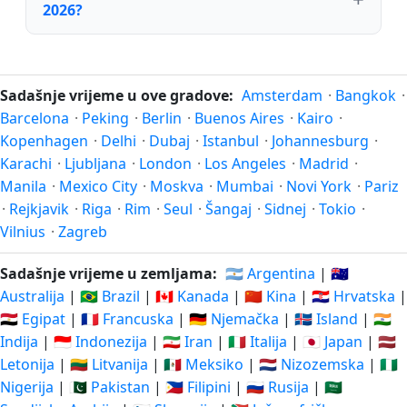
2026?
Sadašnje vrijeme u ove gradove:
Amsterdam
·
Bangkok
·
Barcelona
·
Peking
·
Berlin
·
Buenos Aires
·
Kairo
·
Kopenhagen
·
Delhi
·
Dubaj
·
Istanbul
·
Johannesburg
·
Karachi
·
Ljubljana
·
London
·
Los Angeles
·
Madrid
·
Manila
·
Mexico City
·
Moskva
·
Mumbai
·
Novi York
·
Pariz
·
Rejkjavik
·
Riga
·
Rim
·
Seul
·
Šangaj
·
Sidnej
·
Tokio
·
Vilnius
·
Zagreb
Sadašnje vrijeme u zemljama:
🇦🇷 Argentina
|
🇦🇺
Australija
|
🇧🇷 Brazil
|
🇨🇦 Kanada
|
🇨🇳 Kina
|
🇭🇷 Hrvatska
|
🇪🇬 Egipat
|
🇫🇷 Francuska
|
🇩🇪 Njemačka
|
🇮🇸 Island
|
🇮🇳
Indija
|
🇮🇩 Indonezija
|
🇮🇷 Iran
|
🇮🇹 Italija
|
🇯🇵 Japan
|
🇱🇻
Letonija
|
🇱🇹 Litvanija
|
🇲🇽 Meksiko
|
🇳🇱 Nizozemska
|
🇳🇬
Nigerija
|
🇵🇰 Pakistan
|
🇵🇭 Filipini
|
🇷🇺 Rusija
|
🇸🇦