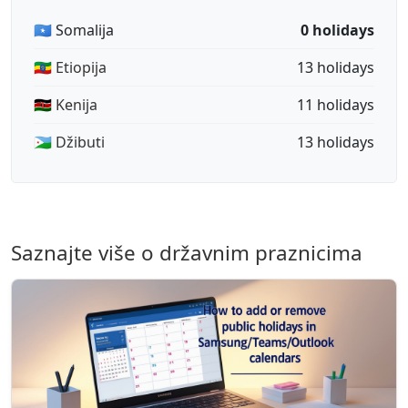
🇸🇴 Somalija
0 holidays
🇪🇹 Etiopija
13 holidays
🇰🇪 Kenija
11 holidays
🇩🇯 Džibuti
13 holidays
Saznajte više o državnim praznicima