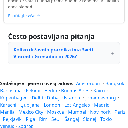
načinu života i ljubavi prema dugim vikendima. Ali koliko
dana slobod...
Pročitajte više
→
Često postavljana pitanja
Koliko državnih praznika ima Sveti
Vincent i Grenadini in 2026?
Sadašnje vrijeme u ove gradove:
Amsterdam
·
Bangkok
·
Barcelona
·
Peking
·
Berlin
·
Buenos Aires
·
Kairo
·
Kopenhagen
·
Delhi
·
Dubaj
·
Istanbul
·
Johannesburg
·
Karachi
·
Ljubljana
·
London
·
Los Angeles
·
Madrid
·
Manila
·
Mexico City
·
Moskva
·
Mumbai
·
Novi York
·
Pariz
·
Rejkjavik
·
Riga
·
Rim
·
Seul
·
Šangaj
·
Sidnej
·
Tokio
·
Vilnius
·
Zagreb