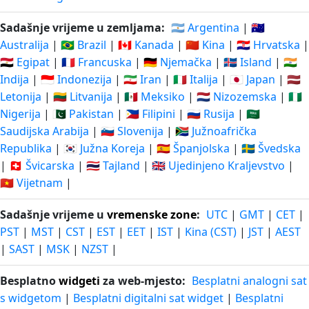
Sadašnje vrijeme u zemljama:
🇦🇷 Argentina
|
🇦🇺
Australija
|
🇧🇷 Brazil
|
🇨🇦 Kanada
|
🇨🇳 Kina
|
🇭🇷 Hrvatska
|
🇪🇬 Egipat
|
🇫🇷 Francuska
|
🇩🇪 Njemačka
|
🇮🇸 Island
|
🇮🇳
Indija
|
🇮🇩 Indonezija
|
🇮🇷 Iran
|
🇮🇹 Italija
|
🇯🇵 Japan
|
🇱🇻
Letonija
|
🇱🇹 Litvanija
|
🇲🇽 Meksiko
|
🇳🇱 Nizozemska
|
🇳🇬
Nigerija
|
🇵🇰 Pakistan
|
🇵🇭 Filipini
|
🇷🇺 Rusija
|
🇸🇦
Saudijska Arabija
|
🇸🇮 Slovenija
|
🇿🇦 Južnoafrička
Republika
|
🇰🇷 Južna Koreja
|
🇪🇸 Španjolska
|
🇸🇪 Švedska
|
🇨🇭 Švicarska
|
🇹🇭 Tajland
|
🇬🇧 Ujedinjeno Kraljevstvo
|
🇻🇳 Vijetnam
|
Sadašnje vrijeme u
vremenske zone
:
UTC
|
GMT
|
CET
|
PST
|
MST
|
CST
|
EST
|
EET
|
IST
|
Kina (CST)
|
JST
|
AEST
|
SAST
|
MSK
|
NZST
|
Besplatno
widgeti
za web-mjesto:
Besplatni analogni sat
s widgetom
|
Besplatni digitalni sat widget
|
Besplatni