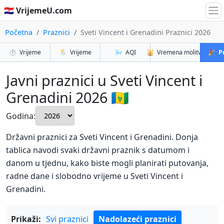
🇭🇷 VrijemeU.com
Početna
Praznici
Sveti Vincent i Grenadini Praznici 2026
⏱️
Vrijeme
🌦️
Vrijeme
🌬️
AQI
🕌
Vremena molitve
🎉
P
Javni praznici u Sveti Vincent i
Grenadini 2026 🇻🇨
Godina:
Državni praznici za Sveti Vincent i Grenadini. Donja
tablica navodi svaki državni praznik s datumom i
danom u tjednu, kako biste mogli planirati putovanja,
radne dane i slobodno vrijeme u Sveti Vincent i
Grenadini.
Prikaži:
Svi praznici
Nadolazeći praznici