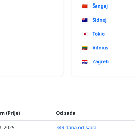
🇨🇳
Šangaj
🇦🇺
Sidnej
🇯🇵
Tokio
🇱🇹
Vilnius
🇭🇷
Zagreb
m (Prije)
Od sada
8. 2025.
349 dana od-sada