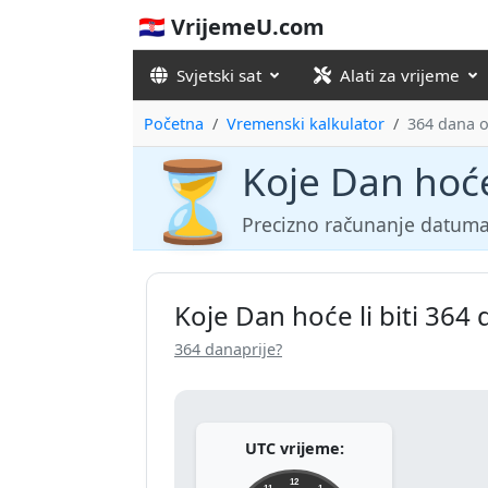
🇭🇷 VrijemeU.com
Svjetski sat
Alati za vrijeme
Početna
Vremenski kalkulator
364 dana 
⏳
Koje Dan hoće
Precizno računanje datuma
Koje Dan hoće li biti 364
364 danaprije?
UTC vrijeme:
12