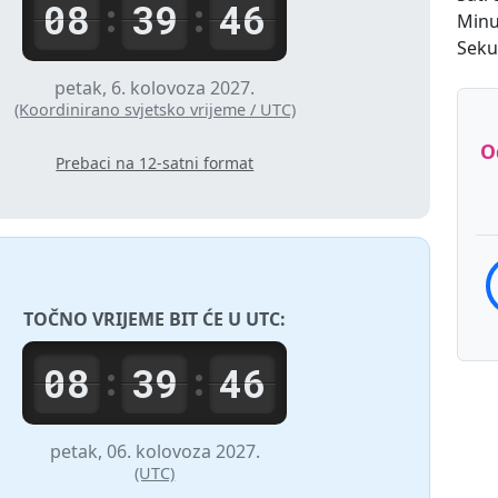
08
39
46
:
:
Minu
Sek
petak, 6. kolovoza 2027.
(Koordinirano svjetsko vrijeme / UTC)
O
Prebaci na 12-satni format
TOČNO VRIJEME BIT ĆE U
UTC
:
08
39
46
:
:
petak, 06. kolovoza 2027.
(UTC)