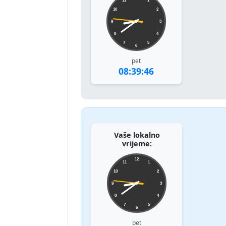
11
1
10
2
9
3
8
4
7
5
6
pet
08:39:46
Vaše lokalno
vrijeme:
12
11
1
10
2
9
3
8
4
7
5
6
pet