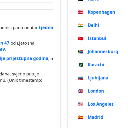
🇩🇰
Kopenhagen
🇮🇳
Delhi
odini i pada unutar
tjedna
🇹🇷
Istanbul
n 47
od Ljeto (na
av
.
🇿🇦
Johannesburg
ije prijestupna godina
, a
🇵🇰
Karachi
dana, svjetlo putuje
🇸🇮
Ljubljana
u. (
Unix timestamp
:
🇬🇧
London
🇺🇸
Los Angeles
🇪🇸
Madrid