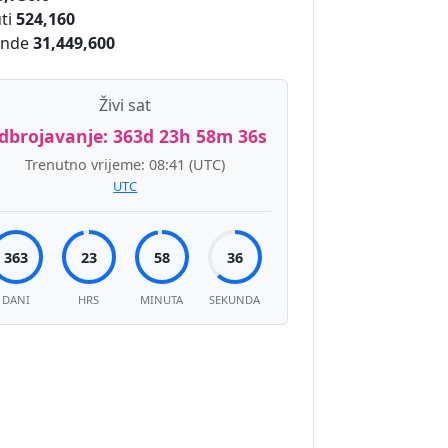
ti
524,160
unde
31,449,600
Živi sat
dbrojavanje:
363d 23h 58m 36s
Trenutno vrijeme:
08:41
(UTC)
UTC
363
23
58
36
DANI
HRS
MINUTA
SEKUNDA