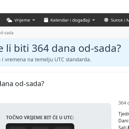
Vrijeme
Kalendar i događaji
Sunce i 
od-sada
 li biti 364 dana od-sada?
 i vremena na temelju UTC standarda.
 dana od-sada?
364 
Tjed
TOČNO VRIJEME BIT ĆE U UTC:
Dani
Sati