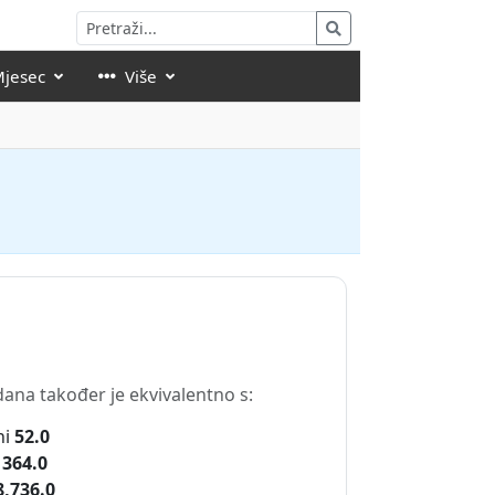
Mjesec
Više
dana također je ekvivalentno s:
ni
52.0
364.0
8,736.0