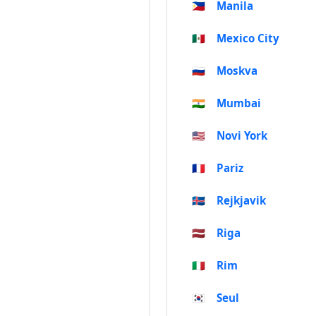
🇵🇭
Manila
🇲🇽
Mexico City
🇷🇺
Moskva
🇮🇳
Mumbai
🇺🇸
Novi York
🇫🇷
Pariz
🇮🇸
Rejkjavik
🇱🇻
Riga
🇮🇹
Rim
🇰🇷
Seul