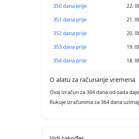
350 dana prije
22. 0
351 dana prije
21. 0
352 dana prije
20. 0
353 dana prije
19. 0
354 dana prije
18. 0
355 dana prije
17. 0
O alatu za računanje vremena
356 dana prije
16. 0
Ovaj izračun za 364 dana od-sada daje
357 dana prije
15. 0
Rukuje izračunima za 364 dana uzimaj
358 dana prije
14. 0
359 dana prije
13. 0
Vidi također