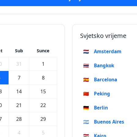
Svjetsko vrijeme
t
Sub
Sunce
🇳🇱
Amsterdam
0
31
1
🇹🇭
Bangkok
6
7
8
🇪🇸
Barcelona
3
14
15
🇨🇳
Peking
0
21
22
🇩🇪
Berlin
7
28
29
🇦🇷
Buenos Aires
3
4
5
🇪🇬
Kairo