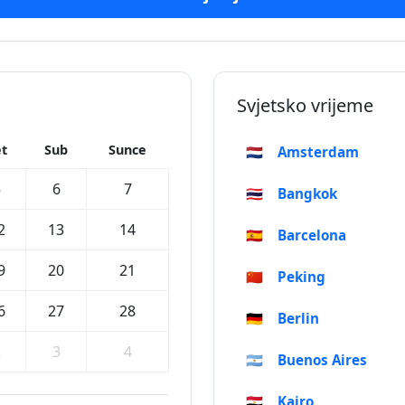
Svjetsko vrijeme
t
Sub
Sunce
🇳🇱
Amsterdam
5
6
7
🇹🇭
Bangkok
2
13
14
🇪🇸
Barcelona
9
20
21
🇨🇳
Peking
6
27
28
🇩🇪
Berlin
2
3
4
🇦🇷
Buenos Aires
🇪🇬
Kairo