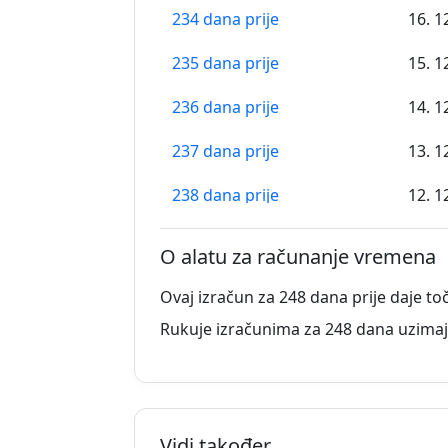
234 dana prije
16. 1
235 dana prije
15. 1
236 dana prije
14. 1
237 dana prije
13. 1
238 dana prije
12. 1
239 dana prije
11. 1
O alatu za računanje vremena
240 dana prije
10. 1
Ovaj izračun za 248 dana prije daje to
241 dana prije
09. 1
Rukuje izračunima za 248 dana uzimaj
242 dana prije
08. 1
243 dana prije
07. 1
Vidi također