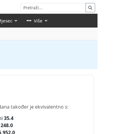
Mjesec
Više
dana također je ekvivalentno s:
ni
35.4
248.0
5,952.0