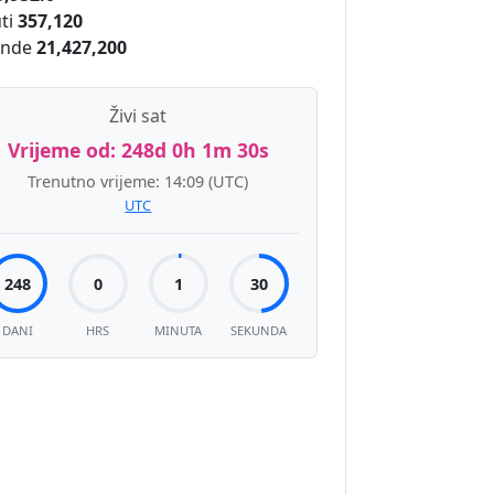
ti
357,120
unde
21,427,200
Živi sat
Vrijeme od:
248d 0h 1m 30s
Trenutno vrijeme:
14:09
(UTC)
UTC
248
0
1
30
DANI
HRS
MINUTA
SEKUNDA