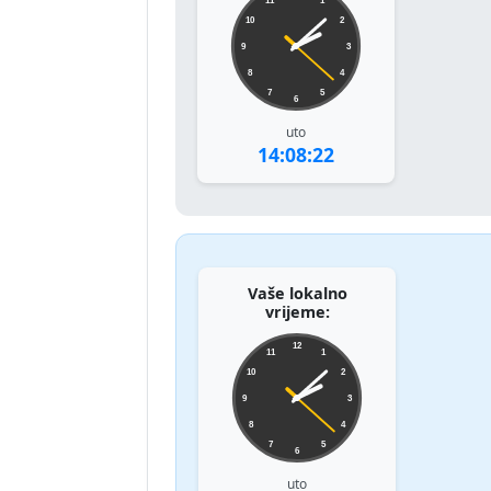
11
1
10
2
9
3
8
4
7
5
6
uto
14:08:22
Vaše lokalno
vrijeme:
12
11
1
10
2
9
3
8
4
7
5
6
uto