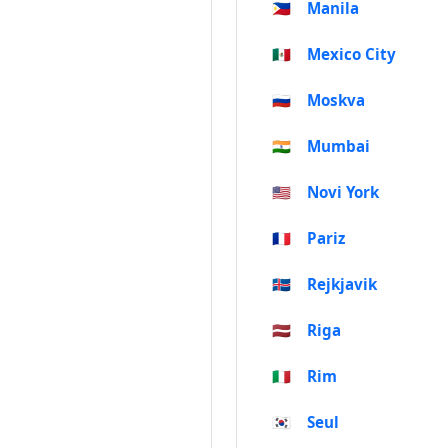
🇵🇭
Manila
🇲🇽
Mexico City
🇷🇺
Moskva
🇮🇳
Mumbai
🇺🇸
Novi York
🇫🇷
Pariz
🇮🇸
Rejkjavik
🇱🇻
Riga
🇮🇹
Rim
🇰🇷
Seul