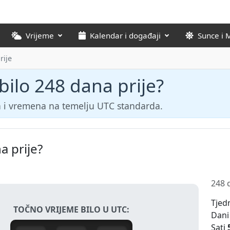
Vrijeme
Kalendar i događaji
Sunce i 
rije
 bilo 248 dana prije?
 i vremena na temelju UTC standarda.
a prije?
248 
Tjed
TOČNO VRIJEME BILO U UTC:
Dani
Sati