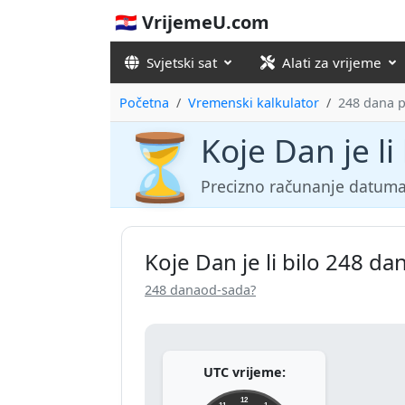
🇭🇷 VrijemeU.com
Svjetski sat
Alati za vrijeme
Početna
Vremenski kalkulator
248 dana p
⏳
Koje Dan je li
Precizno računanje datuma
Koje Dan je li bilo 248 dan
248 danaod-sada?
UTC vrijeme:
12