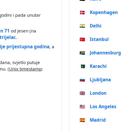
🇩🇰
Kopenhagen
godini i pada unutar
🇮🇳
Delhi
n 71
od Jesen (na
trijelac
.
🇹🇷
Istanbul
ije prijestupna godina
, a
🇿🇦
Johannesburg
dana, svjetlo putuje
🇵🇰
Karachi
u. (
Unix timestamp
:
🇸🇮
Ljubljana
🇬🇧
London
🇺🇸
Los Angeles
🇪🇸
Madrid