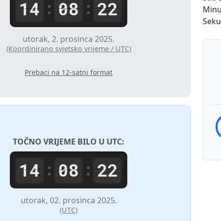
14
08
22
:
:
Minu
Sek
utorak, 2. prosinca 2025.
(Koordinirano svjetsko vrijeme / UTC)
Prebaci na 12-satni format
TOČNO VRIJEME BILO U
UTC
:
14
08
22
:
:
utorak, 02. prosinca 2025.
(UTC)