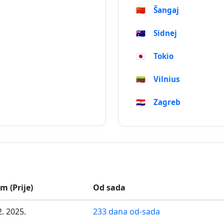
🇨🇳
Šangaj
🇦🇺
Sidnej
🇯🇵
Tokio
🇱🇹
Vilnius
🇭🇷
Zagreb
m (Prije)
Od sada
2. 2025.
233 dana od-sada