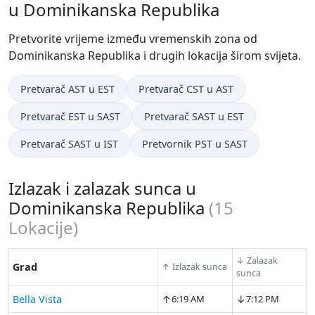
u Dominikanska Republika
Pretvorite vrijeme između vremenskih zona od
Dominikanska Republika i drugih lokacija širom svijeta.
Pretvarač AST u EST
Pretvarač CST u AST
Pretvarač EST u SAST
Pretvarač SAST u EST
Pretvarač SAST u IST
Pretvornik PST u SAST
Izlazak i zalazak sunca u
Dominikanska Republika
(
15
Lokacije)
↓ Zalazak
Grad
↑ Izlazak sunca
sunca
↑
↓
Bella Vista
6:19 AM
7:12 PM