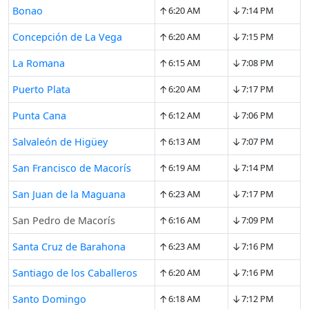
↑
↓
Bonao
6:20 AM
7:14 PM
↑
↓
Concepción de La Vega
6:20 AM
7:15 PM
↑
↓
La Romana
6:15 AM
7:08 PM
↑
↓
Puerto Plata
6:20 AM
7:17 PM
↑
↓
Punta Cana
6:12 AM
7:06 PM
↑
↓
Salvaleón de Higüey
6:13 AM
7:07 PM
↑
↓
San Francisco de Macorís
6:19 AM
7:14 PM
↑
↓
San Juan de la Maguana
6:23 AM
7:17 PM
↑
↓
San Pedro de Macorís
6:16 AM
7:09 PM
↑
↓
Santa Cruz de Barahona
6:23 AM
7:16 PM
↑
↓
Santiago de los Caballeros
6:20 AM
7:16 PM
↑
↓
Santo Domingo
6:18 AM
7:12 PM