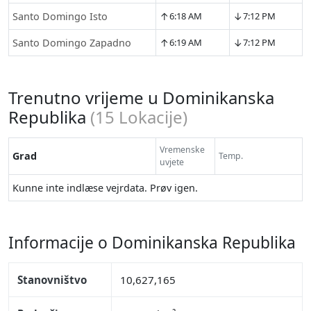
↑
↓
Santo Domingo Isto
6:18 AM
7:12 PM
↑
↓
Santo Domingo Zapadno
6:19 AM
7:12 PM
Trenutno vrijeme u Dominikanska
Republika
(
15
Lokacije)
Vremenske
Grad
Temp.
uvjete
Kunne inte indlæse vejrdata. Prøv igen.
Informacije o Dominikanska Republika
Stanovništvo
10,627,165