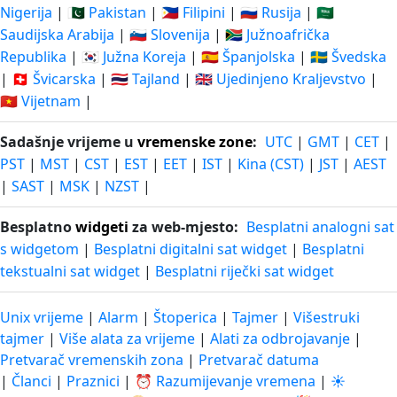
Nigerija
|
🇵🇰 Pakistan
|
🇵🇭 Filipini
|
🇷🇺 Rusija
|
🇸🇦
Saudijska Arabija
|
🇸🇮 Slovenija
|
🇿🇦 Južnoafrička
Republika
|
🇰🇷 Južna Koreja
|
🇪🇸 Španjolska
|
🇸🇪 Švedska
|
🇨🇭 Švicarska
|
🇹🇭 Tajland
|
🇬🇧 Ujedinjeno Kraljevstvo
|
🇻🇳 Vijetnam
|
Sadašnje vrijeme u
vremenske zone
:
UTC
|
GMT
|
CET
|
PST
|
MST
|
CST
|
EST
|
EET
|
IST
|
Kina (CST)
|
JST
|
AEST
|
SAST
|
MSK
|
NZST
|
Besplatno
widgeti
za web-mjesto:
Besplatni analogni sat
s widgetom
|
Besplatni digitalni sat widget
|
Besplatni
tekstualni sat widget
|
Besplatni riječki sat widget
Unix vrijeme
|
Alarm
|
Štoperica
|
Tajmer
|
Višestruki
tajmer
|
Više alata za vrijeme
|
Alati za odbrojavanje
|
Pretvarač vremenskih zona
|
Pretvarač datuma
|
Članci
|
Praznici
|
⏰ Razumijevanje vremena
|
☀️