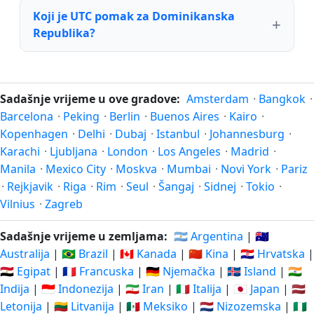
Koji je UTC pomak za Dominikanska
Republika?
Sadašnje vrijeme u ove gradove:
Amsterdam
·
Bangkok
·
Barcelona
·
Peking
·
Berlin
·
Buenos Aires
·
Kairo
·
Kopenhagen
·
Delhi
·
Dubaj
·
Istanbul
·
Johannesburg
·
Karachi
·
Ljubljana
·
London
·
Los Angeles
·
Madrid
·
Manila
·
Mexico City
·
Moskva
·
Mumbai
·
Novi York
·
Pariz
·
Rejkjavik
·
Riga
·
Rim
·
Seul
·
Šangaj
·
Sidnej
·
Tokio
·
Vilnius
·
Zagreb
Sadašnje vrijeme u zemljama:
🇦🇷 Argentina
|
🇦🇺
Australija
|
🇧🇷 Brazil
|
🇨🇦 Kanada
|
🇨🇳 Kina
|
🇭🇷 Hrvatska
|
🇪🇬 Egipat
|
🇫🇷 Francuska
|
🇩🇪 Njemačka
|
🇮🇸 Island
|
🇮🇳
Indija
|
🇮🇩 Indonezija
|
🇮🇷 Iran
|
🇮🇹 Italija
|
🇯🇵 Japan
|
🇱🇻
Letonija
|
🇱🇹 Litvanija
|
🇲🇽 Meksiko
|
🇳🇱 Nizozemska
|
🇳🇬