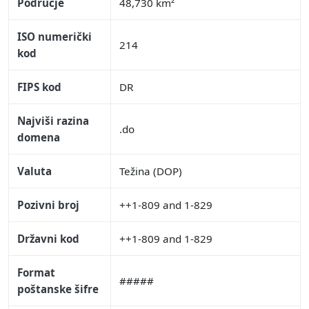
Područje
48,730 km²
ISO numerički
214
kod
FIPS kod
DR
Najviši razina
.do
domena
Valuta
Težina (DOP)
Pozivni broj
++1-809 and 1-829
Državni kod
++1-809 and 1-829
Format
#####
poštanske šifre