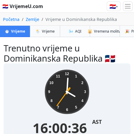
🇭🇷
🇭🇷 VrijemeU.com
▾
Početna
Zemlje
Vrijeme u Dominikanska Republika
⏱️
Vrijeme
🌦️
Vrijeme
🌬️
AQI
🕌
Vremena molitve
🎉
P
Trenutno vrijeme u
Dominikanska Republika 🇩🇴
12
11
1
10
2
9
3
8
4
7
5
6
AST
16:00:37