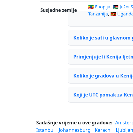
🇪🇹 Etiopija
,
🇸🇸 Južni
Susjedne zemlje
Tanzanija
,
🇺🇬 Ugand
Koliko je sati u glavnom
Primjenjuje li Kenija lj
Koliko je gradova u Keni
Koji je UTC pomak za Ken
Sadašnje vrijeme u ove gradove:
Amster
Istanbul
·
Johannesburg
·
Karachi
·
Ljublja