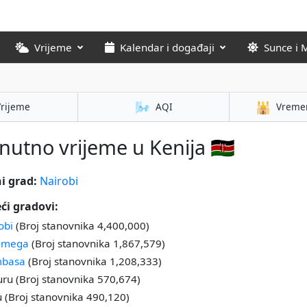
Vrijeme
Kalendar i događaji
Sunce i 
🌬️
🕌
Vrijeme
AQI
Vreme
nutno vrijeme u Kenija 🇰🇪
i grad:
Nairobi
ći gradovi:
obi
(Broj stanovnika 4,400,000)
amega
(Broj stanovnika 1,867,579)
basa
(Broj stanovnika 1,208,333)
ru (Broj stanovnika 570,674)
u (Broj stanovnika 490,120)