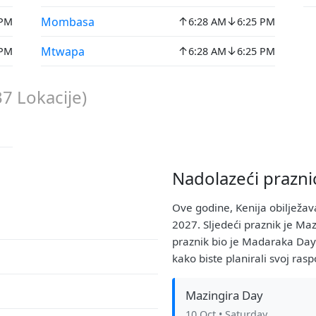
↑
↓
Mombasa
 PM
6:28 AM
6:25 PM
↑
↓
Mtwapa
 PM
6:28 AM
6:25 PM
37
Lokacije)
Nadolazeći praznic
Ove godine, Kenija obilježav
2027. Sljedeći praznik je Ma
praznik bio je Madaraka Day.
kako biste planirali svoj rasp
Mazingira Day
10 Oct
• Saturday