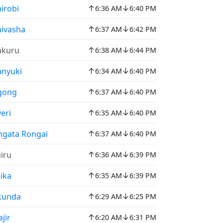
↑
↓
irobi
6:36 AM
6:40 PM
↑
↓
ivasha
6:37 AM
6:42 PM
↑
↓
akuru
6:38 AM
6:44 PM
↑
↓
nyuki
6:34 AM
6:40 PM
↑
↓
gong
6:37 AM
6:40 PM
↑
↓
eri
6:35 AM
6:40 PM
↑
↓
gata Rongai
6:37 AM
6:40 PM
↑
↓
iru
6:36 AM
6:39 PM
↑
↓
ika
6:35 AM
6:39 PM
↑
↓
kunda
6:29 AM
6:25 PM
↑
↓
jir
6:20 AM
6:31 PM