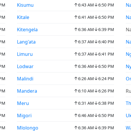
↑
↓
Kisumu
Na
 PM
6:43 AM
6:50 PM
↑
↓
Kitale
Na
 PM
6:41 AM
6:50 PM
↑
↓
Kitengela
N
 PM
6:36 AM
6:39 PM
↑
↓
Lang'ata
Na
 PM
6:37 AM
6:40 PM
↑
↓
Limuru
N
 PM
6:37 AM
6:41 PM
↑
↓
Lodwar
Ny
 PM
6:36 AM
6:50 PM
↑
↓
Malindi
On
 PM
6:26 AM
6:24 PM
↑
↓
Mandera
Ru
 PM
6:10 AM
6:26 PM
↑
↓
Meru
Th
 PM
6:31 AM
6:38 PM
↑
↓
Migori
U
 PM
6:46 AM
6:50 PM
↑
↓
Mlolongo
Wa
 PM
6:36 AM
6:39 PM