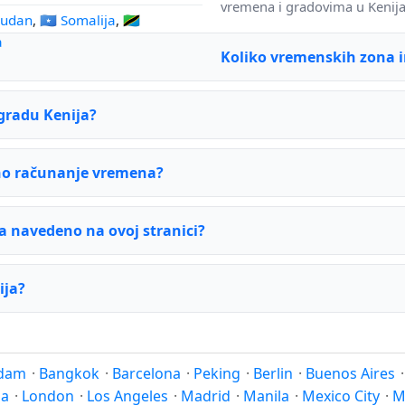
vremena i gradovima u Kenija
 Sudan
,
🇸🇴 Somalija
,
🇹🇿
a
Koliko vremenskih zona 
 gradu Kenija?
etno računanje vremena?
ja navedeno na ovoj stranici?
ija?
dam
·
Bangkok
·
Barcelona
·
Peking
·
Berlin
·
Buenos Aires
na
·
London
·
Los Angeles
·
Madrid
·
Manila
·
Mexico City
·
M