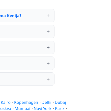
.
ima Kenija?
·
Kairo
·
Kopenhagen
·
Delhi
·
Dubaj
·
oskva
·
Mumbai
·
Novi York
·
Pariz
·