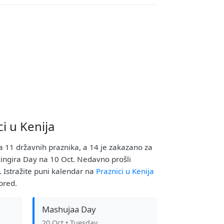
i u Kenija
a 11 državnih praznika, a 14 je zakazano za
zingira Day na 10 Oct. Nedavno prošli
 Istražite puni kalendar na
Praznici u Kenija
ored.
Mashujaa Day
20 Oct
• Tuesday