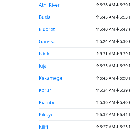
↑
↓
Athi River
6:36 AM
6:39
↑
↓
Busia
6:45 AM
6:53
↑
↓
Eldoret
6:40 AM
6:48
↑
↓
Garissa
6:24 AM
6:30
↑
↓
Isiolo
6:31 AM
6:39
↑
↓
Juja
6:35 AM
6:39
↑
↓
Kakamega
6:43 AM
6:50
↑
↓
Karuri
6:34 AM
6:39
↑
↓
Kiambu
6:36 AM
6:40
↑
↓
Kikuyu
6:37 AM
6:41
↑
↓
Kilifi
6:27 AM
6:25