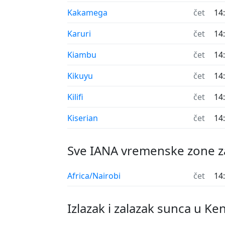
Kakamega
čet
14
Karuri
čet
14
Kiambu
čet
14
Kikuyu
čet
14
Kilifi
čet
14
Kiserian
čet
14
Sve IANA vremenske zone z
Africa/Nairobi
čet
14
Izlazak i zalazak sunca u Ke