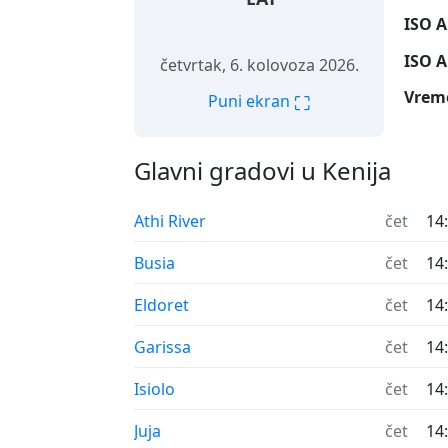
ISO A
ISO A
četvrtak, 6. kolovoza 2026.
Vrem
⛶
Puni ekran
Glavni gradovi u Kenija
Athi River
čet
14
Busia
čet
14
Eldoret
čet
14
Garissa
čet
14
Isiolo
čet
14
Juja
čet
14