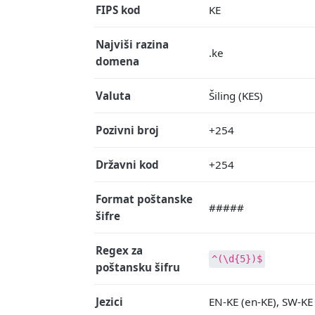
FIPS kod
KE
Najviši razina
.ke
domena
Valuta
Šiling (KES)
Pozivni broj
+254
Državni kod
+254
Format poštanske
#####
šifre
Regex za
^(\d{5})$
poštansku šifru
Jezici
EN-KE (en-KE), SW-KE