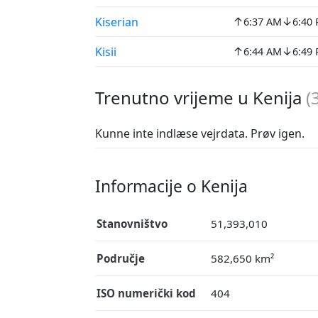
↑
↓
Kiserian
6:37 AM
6:40
↑
↓
Kisii
6:44 AM
6:49
Trenutno vrijeme u Kenija
(
Kunne inte indlæse vejrdata. Prøv igen.
Informacije o Kenija
Stanovništvo
51,393,010
Područje
582,650 km²
ISO numerički kod
404