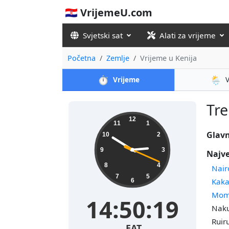
🇭🇷 VrijemeU.com
Svjetski sat
Alati za vrijeme
Početna
Zemlje
Vrijeme u Kenija
⏱️
🌦️
Vrijeme
Tre
12
11
1
Glavn
10
2
9
3
Najve
8
4
Nair
7
5
Kak
6
Mom
14:50:19
Naku
Ruir
EAT