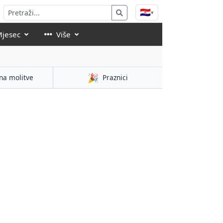
🇭🇷
▾
Mjesec
Više
🎉
na molitve
Praznici