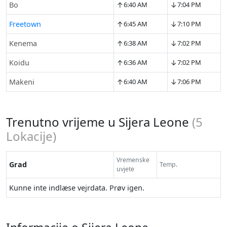
↑
↓
Bo
6:40 AM
7:04 PM
↑
↓
Freetown
6:45 AM
7:10 PM
↑
↓
Kenema
6:38 AM
7:02 PM
↑
↓
Koidu
6:36 AM
7:02 PM
↑
↓
Makeni
6:40 AM
7:06 PM
Trenutno vrijeme u Sijera Leone
(
5
Lokacije)
Vremenske
Grad
Temp.
uvjete
Kunne inte indlæse vejrdata. Prøv igen.