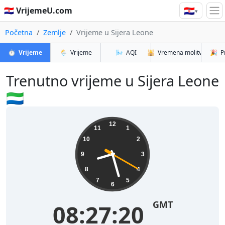
🇭🇷
🇭🇷 VrijemeU.com
▾
Početna
Zemlje
Vrijeme u Sijera Leone
⏱️
Vrijeme
🌦️
Vrijeme
🌬️
AQI
🕌
Vremena molitve
🎉
P
Trenutno vrijeme u Sijera Leone
🇸🇱
12
11
1
10
2
9
3
8
4
7
5
6
GMT
08:27:21