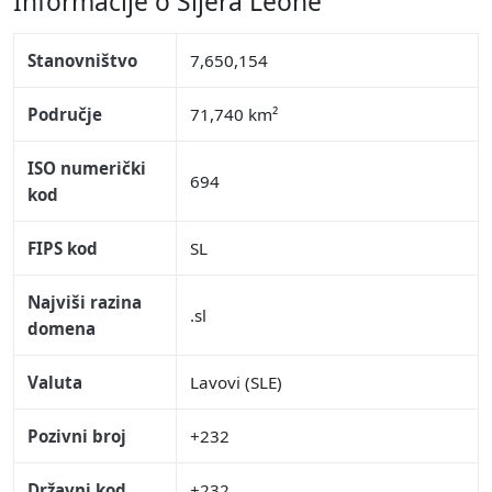
Informacije o Sijera Leone
Stanovništvo
7,650,154
Područje
71,740 km²
ISO numerički
694
kod
FIPS kod
SL
Najviši razina
.sl
domena
Valuta
Lavovi (SLE)
Pozivni broj
+232
Državni kod
+232