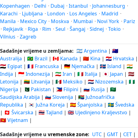
Kopenhagen
·
Delhi
·
Dubaj
·
Istanbul
·
Johannesburg
·
Karachi
·
Ljubljana
·
London
·
Los Angeles
·
Madrid
·
Manila
·
Mexico City
·
Moskva
·
Mumbai
·
Novi York
·
Pariz
·
Rejkjavik
·
Riga
·
Rim
·
Seul
·
Šangaj
·
Sidnej
·
Tokio
·
Vilnius
·
Zagreb
Sadašnje vrijeme u zemljama:
🇦🇷 Argentina
|
🇦🇺
Australija
|
🇧🇷 Brazil
|
🇨🇦 Kanada
|
🇨🇳 Kina
|
🇭🇷 Hrvatska
|
🇪🇬 Egipat
|
🇫🇷 Francuska
|
🇩🇪 Njemačka
|
🇮🇸 Island
|
🇮🇳
Indija
|
🇮🇩 Indonezija
|
🇮🇷 Iran
|
🇮🇹 Italija
|
🇯🇵 Japan
|
🇱🇻
Letonija
|
🇱🇹 Litvanija
|
🇲🇽 Meksiko
|
🇳🇱 Nizozemska
|
🇳🇬
Nigerija
|
🇵🇰 Pakistan
|
🇵🇭 Filipini
|
🇷🇺 Rusija
|
🇸🇦
Saudijska Arabija
|
🇸🇮 Slovenija
|
🇿🇦 Južnoafrička
Republika
|
🇰🇷 Južna Koreja
|
🇪🇸 Španjolska
|
🇸🇪 Švedska
|
🇨🇭 Švicarska
|
🇹🇭 Tajland
|
🇬🇧 Ujedinjeno Kraljevstvo
|
🇻🇳 Vijetnam
|
Sadašnje vrijeme u
vremenske zone
:
UTC
|
GMT
|
CET
|